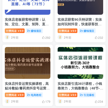
实体店老板获客特训营：认
实体店获客90天特训营：实体
知、定位、文案、矩阵、直
如何玩转抖音，快速获客技巧
播、AI等（72节）
（74节）
付费阅读
9.9
赚钱项目
付费阅读
9.9
赚钱项目
￥
￥
2年前
2年前
292
232
实体店抖音运营实操课程，高
实体店新引流36计课程，小钱
贴冷敷贴/膏药类抖音号运营课
靠努力，大钱靠整合（48节-无
（39节）
水印视频）
付费阅读
9.9
电商教程
付费阅读
9.9
引流爆粉
￥
￥
2年前
2年前
179
234