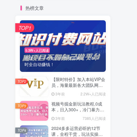
热榜文章
TOP1
5.3W+人已阅读
搭建：开一个知识付费资源网站，24小
时全自动赚钱！
【限时特价】加入本站VIP会
TOP2
员，海量最新各大团队网赚
内部教程全免费，每天持续
3年前
2.2W+人已阅读
更新！
视频号掘金新玩法教程,0成
TOP3
本，日入300+，冷门暴力引
流
3年前
7385人已阅读
2024多多运营必听的12节
TOP4
课，全程干货，玩法实操，