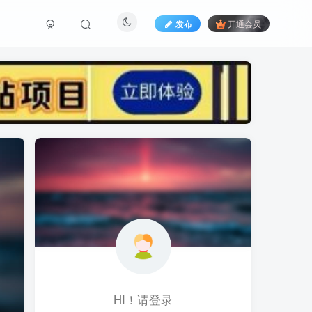
发布
开通会员
标签云
黑科技视频搬运
黑科技
黑神话
(1)
(1)
(1)
鱼塘起号
魔兽亚服
魔兽
(1)
(0)
(1)
高价女装
骚气语音包
驾校
(1)
(1)
(2)
餐饮门店
餐饮人
餐饮
(1)
(1)
(3)
风水起名
风水教程
风水
(1)
(0)
(1)
风光摄影
音乐号
音乐人项目
(1)
(2)
(0)
HI！请登录
音乐U盘
韩国动漫
(1)
(1)