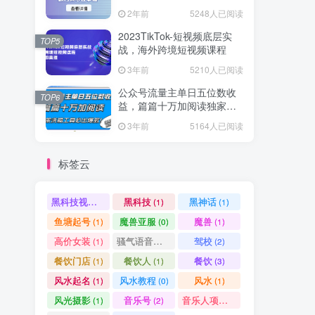
爆款方案尽在掌握
2年前
5248人已阅读
2023TikTok-短视频底层实
TOP5
战，海外跨境短视频课程
3年前
5210人已阅读
公众号流量主单日五位数收
TOP6
益，篇篇十万加阅读独家洗
稿工具必出爆款！
3年前
5164人已阅读
标签云
黑科技视频搬运
黑科技
黑神话
(1)
(1)
(1)
鱼塘起号
魔兽亚服
魔兽
(1)
(0)
(1)
高价女装
骚气语音包
驾校
(1)
(1)
(2)
餐饮门店
餐饮人
餐饮
(1)
(1)
(3)
风水起名
风水教程
风水
(1)
(0)
(1)
风光摄影
音乐号
音乐人项目
(1)
(2)
(0)