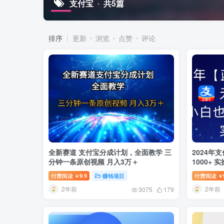
支付宝
共5篇
排序
更新
浏览
点赞
评论
全新赛道 支付宝分成计划，全面教学 三
2024年
分钟一条原创视频 月入3万＋
1000+ 
付费阅读
9.9
赚钱项目
付费阅读
￥
￥
2年前
2年前
3075
179