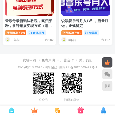
音乐号最新玩法教程，疯狂涨
说唱音乐号月入1W+，流量好
粉，多种拓展变现方式（附保
做，正规稳定
姆级教程+素材）
付费阅读
9.9
赚钱项目
付费阅读
9.9
短视频
￥
￥
3年前
3年前
182
117
友链申请
免责声明
广告合作
关于我们
Copyright © 2025 ·
淘米副业
· 由
闽ICP备2023009497号-1
公众号
扫码加微信