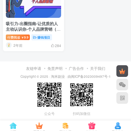
吸引力-出圈指南-让优质的人
主动认识你-个人品牌营销（无
水印-13节课）
付费阅读
9.9
赚钱项目
￥
2年前
284
友链申请
免责声明
广告合作
关于我们
Copyright © 2025 ·
淘米副业
· 由
闽ICP备2023009497号-1
公众号
扫码加微信