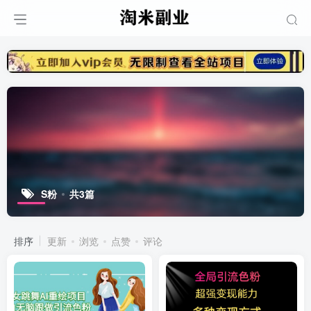
S粉
共3篇
排序
更新
浏览
点赞
评论