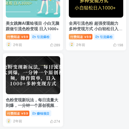
美女跳舞AI重绘项目 小白无脑
全局引流色粉 超强变现能力
跟做引流色粉变现 日入1000+
多种变现方式 小白轻松日入
1000+
付费阅读
9.9
引流爆粉
付费阅读
9.9
引流爆粉
￥
￥
2年前
2年前
289
198
色粉变现新玩法，每日流量大
到爆，一分钟一个原创视频，
操作简单，日入1千
付费阅读
9.9
赚钱项目
￥
2年前
274