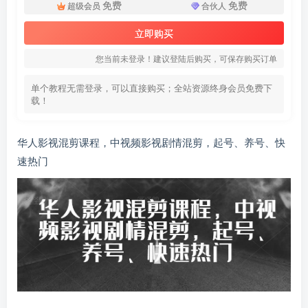
免费
免费
超级会员
合伙人
立即购买
您当前未登录！建议登陆后购买，可保存购买订单
单个教程无需登录，可以直接购买；全站资源终身会员免费下
载！
华人影视混剪课程，中视频影视剧情混剪，起号、养号、快
速热门