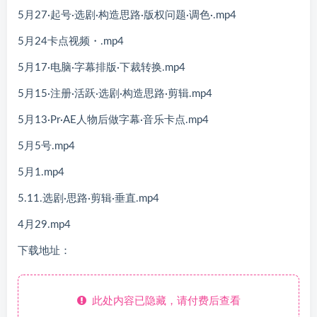
5月27·起号·选剧·构造思路·版权问题·调色·.mp4
5月24卡点视频・.mp4
5月17·电脑·字幕排版·下裁转换.mp4
5月15·注册·活跃·选剧·构造思路·剪辑.mp4
5月13·Pr·AE人物后做字幕·音乐卡点.mp4
5月5号.mp4
5月1.mp4
5.11.选剧·思路·剪辑·垂直.mp4
4月29.mp4
下载地址：
此处内容已隐藏，请付费后查看