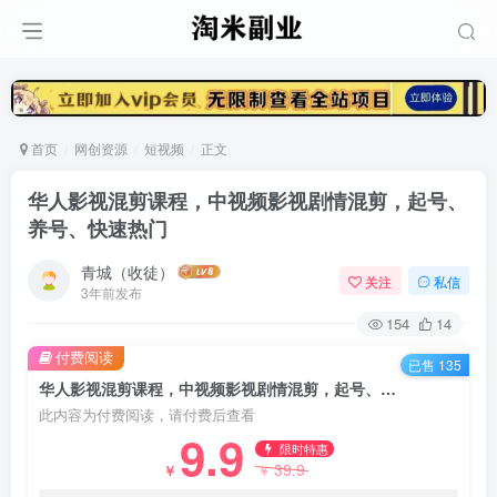
首页
网创资源
短视频
正文
华人影视混剪课程，中视频影视剧情混剪，起号、
养号、快速热门
青城（收徒）
关注
私信
3年前发布
154
14
付费阅读
已售 135
华人影视混剪课程，中视频影视剧情混剪，起号、养号、快速热门
此内容为付费阅读，请付费后查看
9.9
限时特惠
39.9
￥
￥