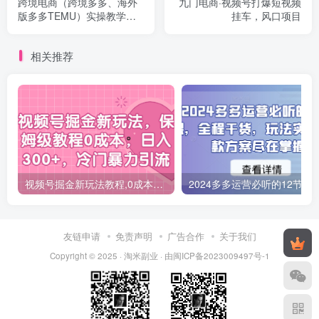
跨境电商（跨境多多、海外
九门电商·视频号打爆短视频
版多多TEMU）实操教学，
挂车，风口项目
从发布商品到售卖发货全流
程操作！
相关推荐
视频号掘金新玩法教程,0成本，日入300+，冷门暴力引流
2024多多运营必听的12节课，全程干货，
友链申请
免责声明
广告合作
关于我们
Copyright © 2025 ·
淘米副业
· 由
闽ICP备2023009497号-1