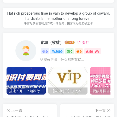
Flat rich prosperous time in vain to develop a group of coward,
hardship is the mother of strong forever.
平富足的盛世徒然养成一批懦夫，困苦永远是坚强之母
青城（收徒）
关注
0
2099
0
9
561W+
这家伙很懒，什么都没有写...
搭建：开一个知识付费资源网站，24小时全自动赚钱！
【限时特价】加入本站VIP会员，海量最新各大团队网赚内部教程全免费，每天持续更新！
上一篇
下一篇