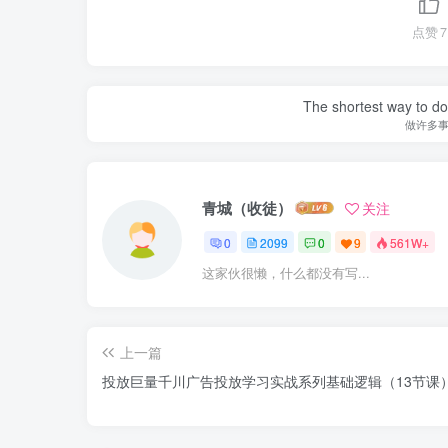
点赞
7
The shortest way to do 
做许多
青城（收徒）
关注
0
2099
0
9
561W+
这家伙很懒，什么都没有写...
上一篇
投放巨量千川广告投放学习实战系列基础逻辑（13节课