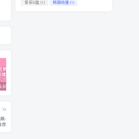
音乐U盘
韩国动漫
(1)
(1)
视频号掘金新玩法教程,0成本，日入300+，冷门暴力引流
2024多多运营必听的12节课，全程干货，玩法实操，爆款方案尽在掌握
2023TikTok-短视频底层实战，海外跨境短视频课程
篇
频-
推荐