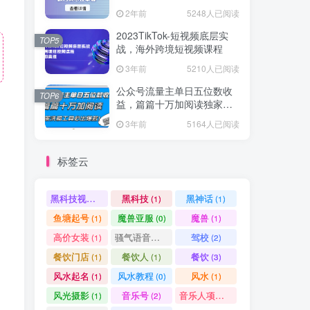
爆款方案尽在掌握
2年前
5248人已阅读
2023TikTok-短视频底层实
TOP5
战，海外跨境短视频课程
3年前
5210人已阅读
公众号流量主单日五位数收
TOP6
益，篇篇十万加阅读独家洗
稿工具必出爆款！
3年前
5164人已阅读
标签云
黑科技视频搬运
黑科技
黑神话
(1)
(1)
(1)
鱼塘起号
魔兽亚服
魔兽
(1)
(0)
(1)
高价女装
骚气语音包
驾校
(1)
(1)
(2)
餐饮门店
餐饮人
餐饮
(1)
(1)
(3)
风水起名
风水教程
风水
(1)
(0)
(1)
风光摄影
音乐号
音乐人项目
(1)
(2)
(0)