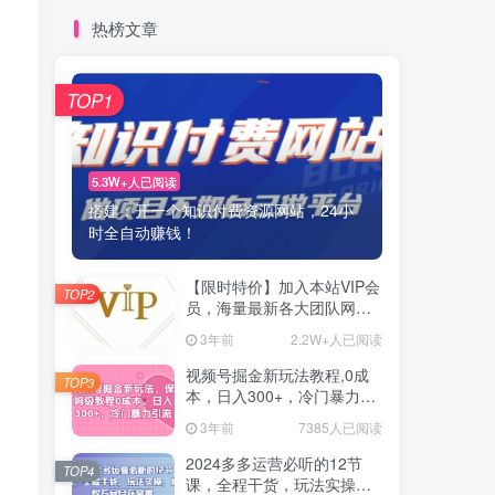
热榜文章
TOP1
5.3W+人已阅读
搭建：开一个知识付费资源网站，24小
时全自动赚钱！
【限时特价】加入本站VIP会
TOP2
员，海量最新各大团队网赚
内部教程全免费，每天持续
3年前
2.2W+人已阅读
更新！
视频号掘金新玩法教程,0成
TOP3
本，日入300+，冷门暴力引
流
3年前
7385人已阅读
2024多多运营必听的12节
TOP4
课，全程干货，玩法实操，