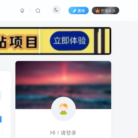
发布
开通会员
标签云
黑科技视频搬运
黑科技
黑神话
(1)
(1)
(1)
鱼塘起号
魔兽亚服
魔兽
(1)
(0)
(1)
高价女装
骚气语音包
驾校
(1)
(1)
(2)
餐饮门店
餐饮人
餐饮
(1)
(1)
(3)
风水起名
风水教程
风水
(1)
(0)
(1)
风光摄影
音乐号
音乐人项目
(1)
(2)
(0)
HI！请登录
音乐U盘
韩国动漫
(1)
(1)