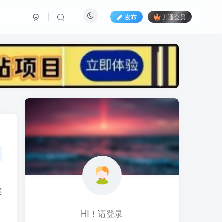
发布
开通会员
标签云
黑科技视频搬运
黑科技
黑神话
(1)
(1)
(1)
鱼塘起号
魔兽亚服
魔兽
(1)
(0)
(1)
高价女装
骚气语音包
驾校
(1)
(1)
(2)
餐饮门店
餐饮人
餐饮
(1)
(1)
(3)
风水起名
风水教程
风水
(1)
(0)
(1)
风光摄影
音乐号
音乐人项目
(1)
(2)
(0)
音乐U盘
韩国动漫
(1)
(1)
案
HI！请登录