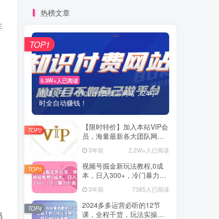
热榜文章
性
TOP1
5.3W+人已阅读
搭建：开一个知识付费资源网站，24小
时全自动赚钱！
【限时特价】加入本站VIP会
TOP2
员，海量最新各大团队网赚
内部教程全免费，每天持续
3年前
2.2W+人已阅读
更新！
视频号掘金新玩法教程,0成
TOP3
本，日入300+，冷门暴力引
流
3年前
7385人已阅读
2024多多运营必听的12节
TOP4
课，全程干货，玩法实操，
鸭