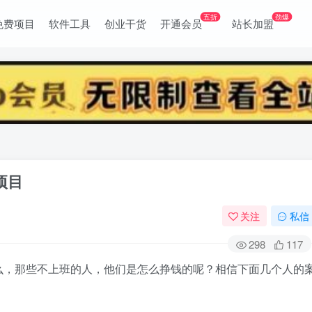
五折
劲爆
免费项目
软件工具
创业干货
开通会员
站长加盟
项目
关注
私信
298
117
么，那些不上班的人，他们是怎么挣钱的呢？相信下面几个人的