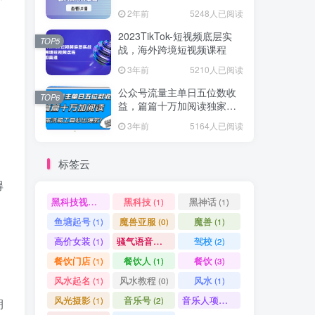
爆款方案尽在掌握
2年前
5248人已阅读
2023TikTok-短视频底层实
TOP5
战，海外跨境短视频课程
3年前
5210人已阅读
公众号流量主单日五位数收
TOP6
益，篇篇十万加阅读独家洗
稿工具必出爆款！
3年前
5164人已阅读
标签云
得
黑科技视频搬运
黑科技
黑神话
(1)
(1)
(1)
鱼塘起号
魔兽亚服
魔兽
(1)
(0)
(1)
高价女装
骚气语音包
驾校
(1)
(1)
(2)
餐饮门店
餐饮人
餐饮
(1)
(1)
(3)
风水起名
风水教程
风水
(1)
(0)
(1)
风光摄影
音乐号
音乐人项目
(1)
(2)
(0)
朝