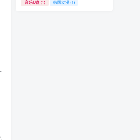
音乐U盘
韩国动漫
(1)
(1)
让
觉