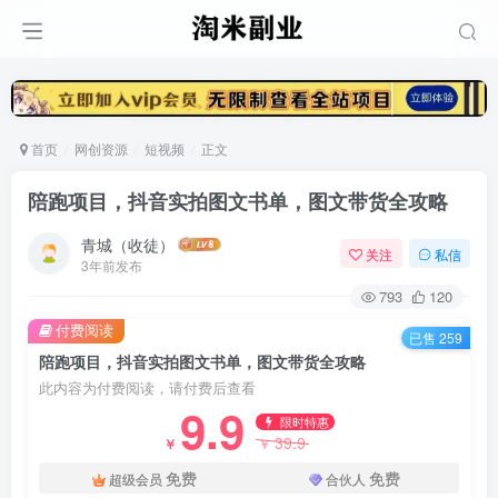
首页
网创资源
短视频
正文
陪跑项目，抖音实拍图文书单，图文带货全攻略
青城（收徒）
关注
私信
3年前发布
793
120
付费阅读
已售 259
陪跑项目，抖音实拍图文书单，图文带货全攻略
此内容为付费阅读，请付费后查看
9.9
限时特惠
39.9
￥
￥
免费
免费
超级会员
合伙人