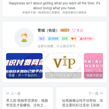
Happiness isn't about getting what you want all the time, it's
about loving what you have.
幸福并不是一味得到自己想要的，而是珍爱自己拥有的
青城（收徒）
关注
0
2099
0
9
561W+
这家伙很懒，什么都没有写...
搭建：开一个知识付费资源网站，24小时全自动赚钱！
【限时特价】加入本站VIP会员，海量最新各大团队网赚内部教程全免费，每天持续更新！
上一篇
下一篇
男儿国·视频带货课程，视频
短视频搬运纯手动剪辑，深
带货是才‬最赚钱、没有之
度去重轻松过原创【保姆级