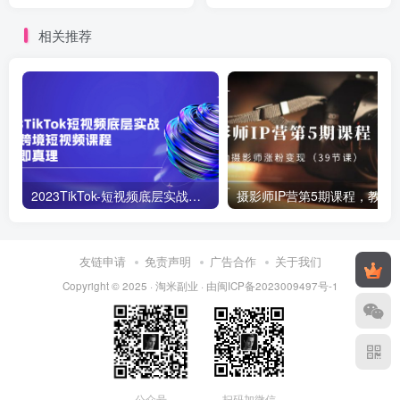
一，变现简单直接
教程】
相关推荐
2023TikTok-短视频底层实战，海外跨境短视频课程
摄影师IP营第5期课程，教你如何涨粉变现
友链申请
免责声明
广告合作
关于我们
Copyright © 2025 ·
淘米副业
· 由
闽ICP备2023009497号-1
公众号
扫码加微信