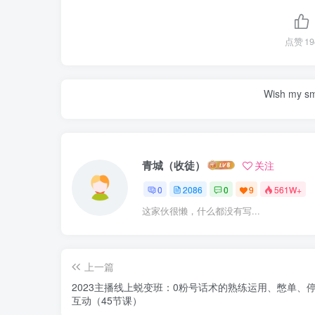
点赞
19
Wish my smil
青城（收徒）
关注
0
2086
0
9
561W+
这家伙很懒，什么都没有写...
上一篇
2023主播线上蜕变班：0粉号话术的熟练运用、憋单、
互动（45节课）