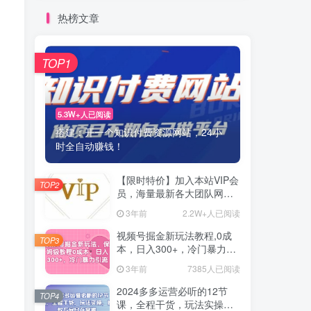
热榜文章
TOP1
5.3W+人已阅读
搭建：开一个知识付费资源网站，24小
时全自动赚钱！
【限时特价】加入本站VIP会
TOP2
员，海量最新各大团队网赚
内部教程全免费，每天持续
3年前
2.2W+人已阅读
更新！
视频号掘金新玩法教程,0成
TOP3
本，日入300+，冷门暴力引
流
3年前
7385人已阅读
2024多多运营必听的12节
TOP4
课，全程干货，玩法实操，