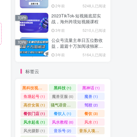
爆款方案尽在掌握
2年前
5248人已阅读
2023TikTok-短视频底层实
TOP5
战，海外跨境短视频课程
3年前
5210人已阅读
公众号流量主单日五位数收
TOP6
益，篇篇十万加阅读独家洗
稿工具必出爆款！
3年前
5164人已阅读
标签云
黑科技视频搬运
黑科技
黑神话
(1)
(1)
(1)
鱼塘起号
魔兽亚服
魔兽
(1)
(0)
(1)
高价女装
骚气语音包
驾校
(1)
(1)
(2)
餐饮门店
餐饮人
餐饮
(1)
(1)
(3)
风水起名
风水教程
风水
(1)
(0)
(1)
风光摄影
音乐号
音乐人项目
(1)
(2)
(0)