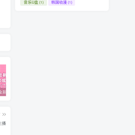
音乐U盘
韩国动漫
(1)
(1)
视频号掘金新玩法教程,0成本，日入300+，冷门暴力引流
2024多多运营必听的12节课，全程干货，玩法实操，爆款方案尽在掌握
2023TikTok-短视频底层实战，海外跨境短视频课程
篇
主播