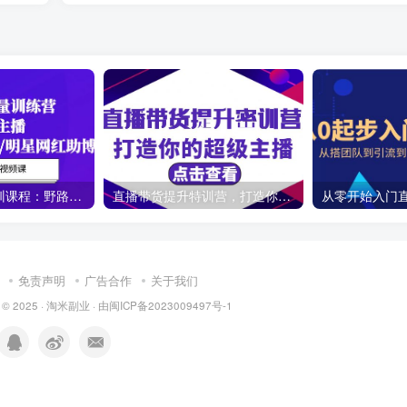
直播带货流量特训课程：野路子主播(起新号/专场/打榜/明星网红助博)19节课
直播带货提升特训营，打造你的超级主播（3节直播课+配套资料）
免责声明
广告合作
关于我们
 © 2025 ·
淘米副业
· 由
闽ICP备2023009497号-1