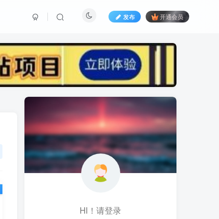
发布
开通会员
标签云
黑科技视频搬运
黑科技
黑神话
(1)
(1)
(1)
鱼塘起号
魔兽亚服
魔兽
(1)
(0)
(1)
高价女装
骚气语音包
驾校
(1)
(1)
(2)
餐饮门店
餐饮人
餐饮
(1)
(1)
(3)
风水起名
风水教程
风水
(1)
(0)
(1)
风光摄影
音乐号
音乐人项目
(1)
(2)
(0)
HI！请登录
音乐U盘
韩国动漫
(1)
(1)