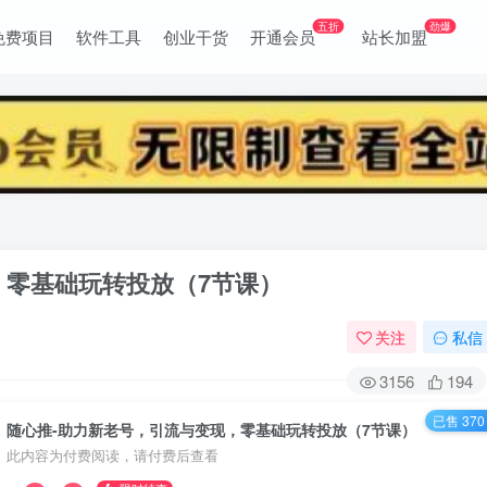
五折
劲爆
免费项目
软件工具
创业干货
开通会员
站长加盟
，零基础玩转投放（7节课）
关注
私信
3156
194
已售 370
随心推-助力新老号，引流与变现，零基础玩转投放（7节课）
此内容为付费阅读，请付费后查看