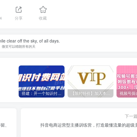
4
分享
收藏
e clear off the sky, of all days.
微笑可以晴朗所有的天
搭建：开一个知识付费资源网站，24小时全自动赚钱！
【限时特价】加入本站VIP会员，海量最新各大团队网赚内部教程全免费，每天持续更新！
下一
停留、
抖音电商运营型主播训练营，打造最懂流量的超级