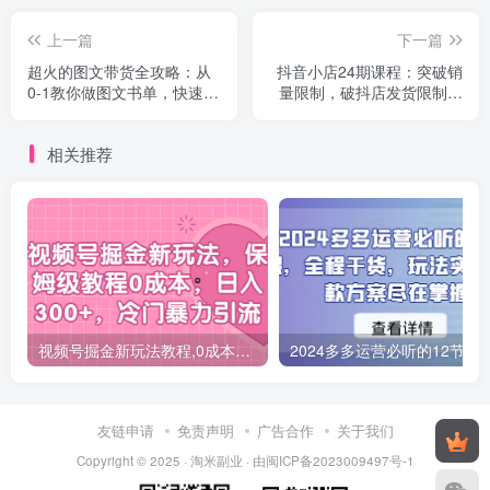
上一篇
下一篇
超火的图文带货全攻略：从
抖音小店24期课程：突破销
0-1教你做图文书单，快速拿
量限制，破抖店发货限制，
结果-长期项目
低价引流玩法实现销售增
长！
相关推荐
视频号掘金新玩法教程,0成本，日入300+，冷门暴力引流
2024多多运营必听的12节课，全程干货，
友链申请
免责声明
广告合作
关于我们
Copyright © 2025 ·
淘米副业
· 由
闽ICP备2023009497号-1