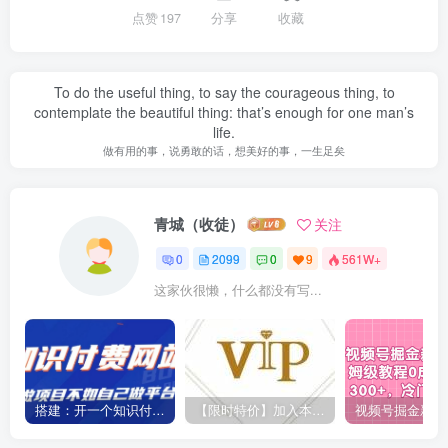
点赞
197
分享
收藏
To do the useful thing, to say the courageous thing, to
contemplate the beautiful thing: that’s enough for one man’s
life.
做有用的事，说勇敢的话，想美好的事，一生足矣
青城（收徒）
关注
0
2099
0
9
561W+
这家伙很懒，什么都没有写...
搭建：开一个知识付费资源网站，24小时全自动赚钱！
【限时特价】加入本站VIP会员，海量最新各大团队网赚内部教程全免费，每天持续更新！