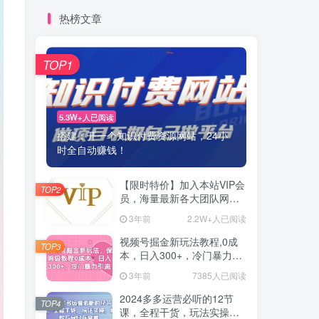
热榜文章
TOP1
5.3W+人已阅读
搭建：开一个知识付费资源网站，24小
时全自动赚钱！
【限时特价】加入本站VIP会
TOP2
员，海量最新各大团队网赚
内部教程全免费，每天持续
3年前
2.2W+人已阅读
更新！
视频号掘金新玩法教程,0成
TOP3
本，日入300+，冷门暴力引
流
3年前
7385人已阅读
2024多多运营必听的12节
TOP4
课，全程干货，玩法实操，