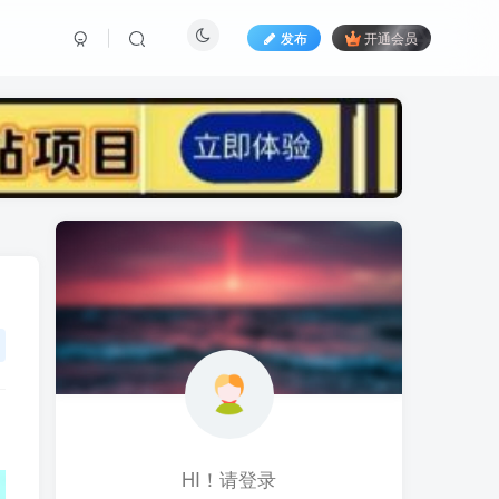
发布
开通会员
标签云
黑科技视频搬运
黑科技
黑神话
(1)
(1)
(1)
鱼塘起号
魔兽亚服
魔兽
(1)
(0)
(1)
高价女装
骚气语音包
驾校
(1)
(1)
(2)
餐饮门店
餐饮人
餐饮
(1)
(1)
(3)
风水起名
风水教程
风水
(1)
(0)
(1)
风光摄影
音乐号
音乐人项目
(1)
(2)
(0)
音乐U盘
韩国动漫
(1)
(1)
HI！请登录