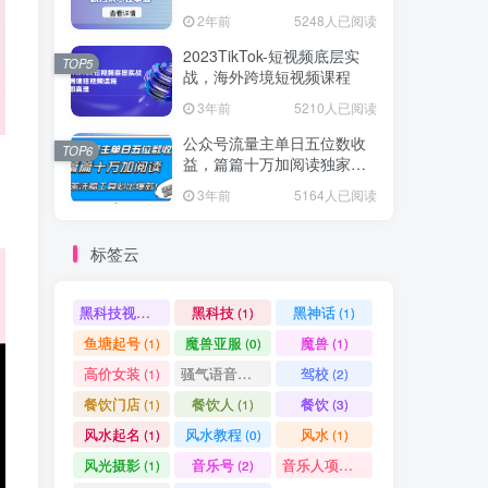
爆款方案尽在掌握
2年前
5248人已阅读
2023TikTok-短视频底层实
TOP5
战，海外跨境短视频课程
3年前
5210人已阅读
公众号流量主单日五位数收
TOP6
益，篇篇十万加阅读独家洗
稿工具必出爆款！
3年前
5164人已阅读
标签云
黑科技视频搬运
黑科技
黑神话
(1)
(1)
(1)
鱼塘起号
魔兽亚服
魔兽
(1)
(0)
(1)
高价女装
骚气语音包
驾校
(1)
(1)
(2)
餐饮门店
餐饮人
餐饮
(1)
(1)
(3)
风水起名
风水教程
风水
(1)
(0)
(1)
风光摄影
音乐号
音乐人项目
(1)
(2)
(0)