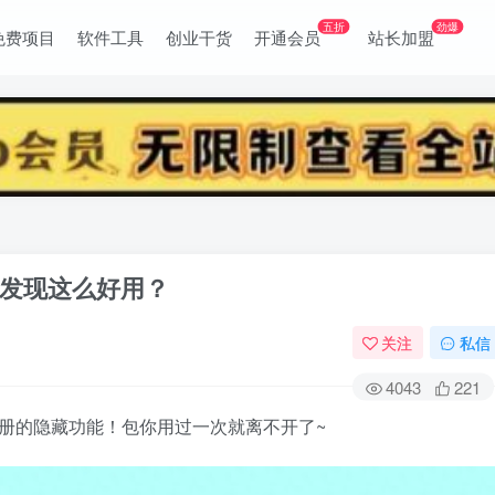
五折
劲爆
免费项目
软件工具
创业干货
开通会员
站长加盟
发现这么好用？
关注
私信
4043
221
册的隐藏功能！包你用过一次就离不开了~