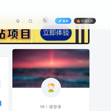
发布
开通会员
标签云
黑科技视频搬运
黑科技
黑神话
(1)
(1)
(1)
鱼塘起号
魔兽亚服
魔兽
(1)
(0)
(1)
高价女装
骚气语音包
驾校
(1)
(1)
(2)
餐饮门店
餐饮人
餐饮
(1)
(1)
(3)
风水起名
风水教程
风水
(1)
(0)
(1)
风光摄影
音乐号
音乐人项目
(1)
(2)
(0)
音乐U盘
韩国动漫
(1)
(1)
HI！请登录