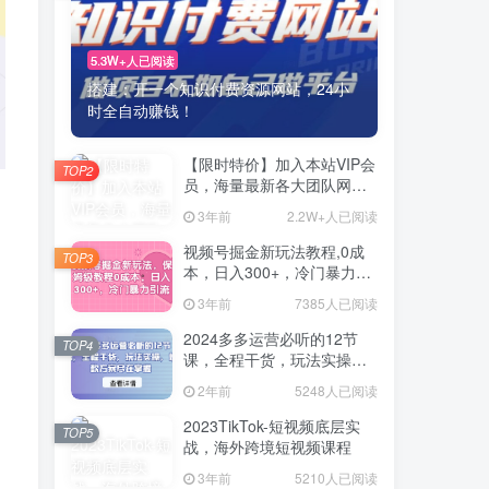
5.3W+人已阅读
搭建：开一个知识付费资源网站，24小
时全自动赚钱！
【限时特价】加入本站VIP会
TOP2
员，海量最新各大团队网赚
内部教程全免费，每天持续
3年前
2.2W+人已阅读
更新！
视频号掘金新玩法教程,0成
TOP3
本，日入300+，冷门暴力引
流
3年前
7385人已阅读
2024多多运营必听的12节
TOP4
课，全程干货，玩法实操，
爆款方案尽在掌握
2年前
5248人已阅读
2023TikTok-短视频底层实
TOP5
战，海外跨境短视频课程
3年前
5210人已阅读