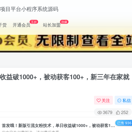
五折
劲爆
干货
开通会员
站长加盟
益破1000+，被动获客100+，新三年在家就
关注
私信
3679
252
已售 936
首发哦！新版引流女粉技术，单日收益破1000+，被动获客100+，新三年在家就能做