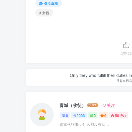
引流爆粉
# 女粉
点赞
25
Only they who fulfill their duties 
只有在日
青城（收徒）
关注
0
2093
0
9
561W+
这家伙很懒，什么都没有写...