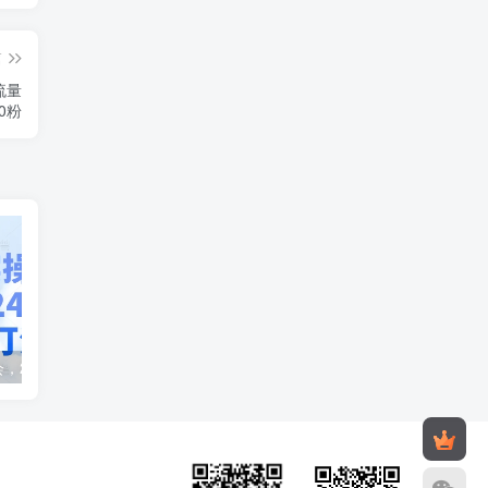
篇
流量
0粉
千川实操闭门会，2024年千川新打法
实体店新引流36计课程，小钱靠努力，大钱靠整合（48节-无水印视频）