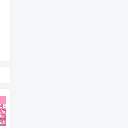
视频号掘金新玩法教程,0成本，日入300+，冷门暴力引流
2024多多运营必听的12节课，全程干货，玩法实操，爆款方案尽在掌握
2023TikTok-短视频底层实战，海外跨境短视频课程