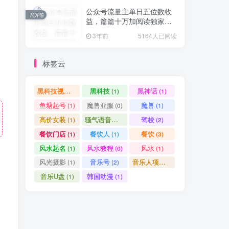
公众号流量主单日五位数收
TOP6
益，篇篇十万加阅读独家洗
稿工具必出爆款！
3年前
5164人已阅读
标签云
黑科技视频搬运
黑科技
黑神话
(1)
(1)
(1)
鱼塘起号
魔兽亚服
魔兽
(1)
(0)
(1)
高价女装
骚气语音包
驾校
(1)
(1)
(2)
餐饮门店
餐饮人
餐饮
(1)
(1)
(3)
风水起名
风水教程
风水
(1)
(0)
(1)
风光摄影
音乐号
音乐人项目
(1)
(2)
(0)
音乐U盘
韩国动漫
(1)
(1)