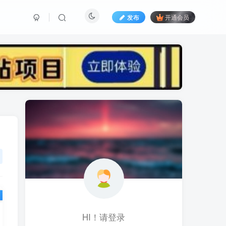
发布
开通会员
标签云
黑科技视频搬运
黑科技
黑神话
(1)
(1)
(1)
鱼塘起号
魔兽亚服
魔兽
(1)
(0)
(1)
高价女装
骚气语音包
驾校
(1)
(1)
(2)
餐饮门店
餐饮人
餐饮
(1)
(1)
(3)
风水起名
风水教程
风水
(1)
(0)
(1)
风光摄影
音乐号
音乐人项目
(1)
(2)
(0)
音乐U盘
韩国动漫
(1)
(1)
HI！请登录