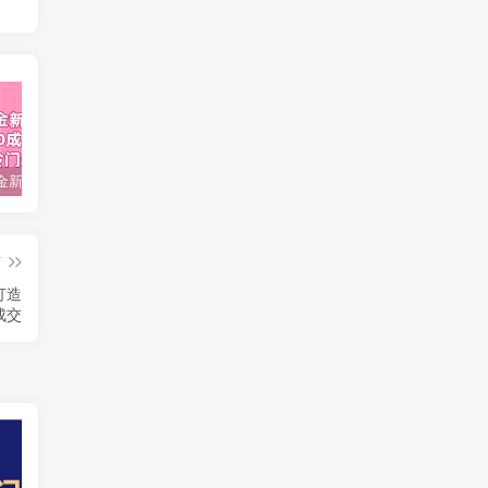
视频号掘金新玩法教程,0成本，日入300+，冷门暴力引流
2024多多运营必听的12节课，全程干货，玩法实操，爆款方案尽在掌握
2023TikTok-短视频底层实战，海外跨境短视频课程
篇
打造
成交