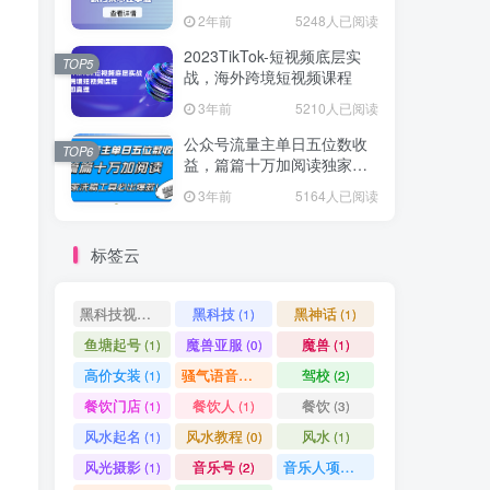
爆款方案尽在掌握
2年前
5248人已阅读
2023TikTok-短视频底层实
TOP5
战，海外跨境短视频课程
3年前
5210人已阅读
公众号流量主单日五位数收
TOP6
益，篇篇十万加阅读独家洗
稿工具必出爆款！
3年前
5164人已阅读
标签云
黑科技视频搬运
黑科技
黑神话
(1)
(1)
(1)
鱼塘起号
魔兽亚服
魔兽
(1)
(0)
(1)
高价女装
骚气语音包
驾校
(1)
(1)
(2)
餐饮门店
餐饮人
餐饮
(1)
(1)
(3)
风水起名
风水教程
风水
(1)
(0)
(1)
风光摄影
音乐号
音乐人项目
(1)
(2)
(0)