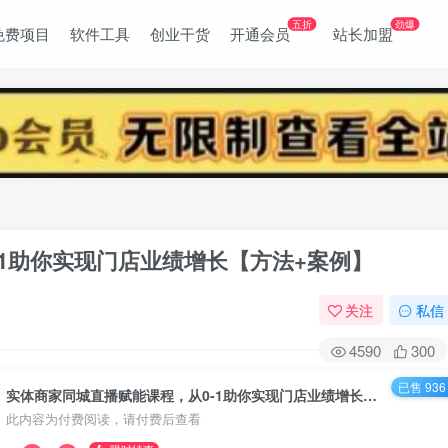
五折
劲爆
免费项目
软件工具
创业干货
开通会员
站长加盟
-1助你实现门店业绩增长【方法+案例】
关注
私信
4590
300
已售 936
实体商家同城直播赋能课程，从0-1助你实现门店业绩增长【方法+案例】
此内容为付费阅读，请付费后查看