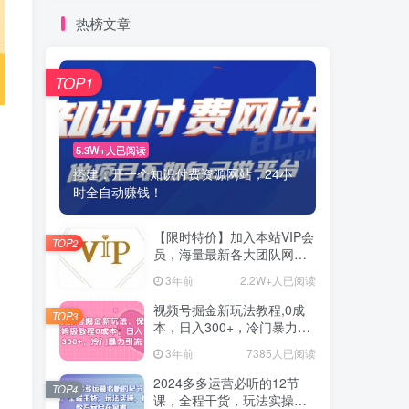
热榜文章
TOP1
5.3W+人已阅读
搭建：开一个知识付费资源网站，24小
时全自动赚钱！
【限时特价】加入本站VIP会
TOP2
员，海量最新各大团队网赚
内部教程全免费，每天持续
3年前
2.2W+人已阅读
更新！
视频号掘金新玩法教程,0成
TOP3
本，日入300+，冷门暴力引
流
3年前
7385人已阅读
2024多多运营必听的12节
TOP4
课，全程干货，玩法实操，