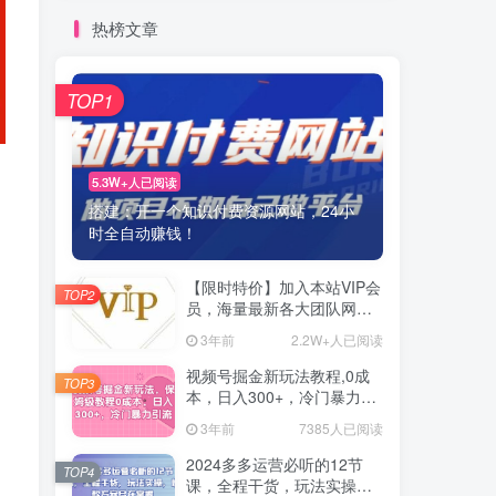
热榜文章
TOP1
5.3W+人已阅读
搭建：开一个知识付费资源网站，24小
时全自动赚钱！
【限时特价】加入本站VIP会
TOP2
员，海量最新各大团队网赚
内部教程全免费，每天持续
3年前
2.2W+人已阅读
更新！
视频号掘金新玩法教程,0成
TOP3
本，日入300+，冷门暴力引
流
3年前
7385人已阅读
2024多多运营必听的12节
TOP4
课，全程干货，玩法实操，