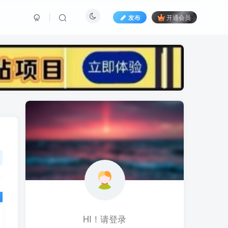
发布
开通会员
标签云
黑科技视频搬运
黑科技
黑神话
(1)
(1)
(1)
鱼塘起号
魔兽亚服
魔兽
(1)
(0)
(1)
高价女装
骚气语音包
驾校
(1)
(1)
(2)
餐饮门店
餐饮人
餐饮
(1)
(1)
(3)
风水起名
风水教程
风水
(1)
(0)
(1)
风光摄影
音乐号
音乐人项目
(1)
(2)
(0)
音乐U盘
韩国动漫
(1)
(1)
HI！请登录