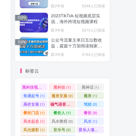
爆款方案尽在掌握
2年前
5248人已阅读
2023TikTok-短视频底层实
TOP5
战，海外跨境短视频课程
3年前
5210人已阅读
公众号流量主单日五位数收
TOP6
益，篇篇十万加阅读独家洗
稿工具必出爆款！
3年前
5164人已阅读
标签云
黑科技视频搬运
黑科技
黑神话
(1)
(1)
(1)
鱼塘起号
魔兽亚服
魔兽
(1)
(0)
(1)
高价女装
骚气语音包
驾校
(1)
(1)
(2)
餐饮门店
餐饮人
餐饮
(1)
(1)
(3)
风水起名
风水教程
风水
(1)
(0)
(1)
风光摄影
音乐号
音乐人项目
(1)
(2)
(0)