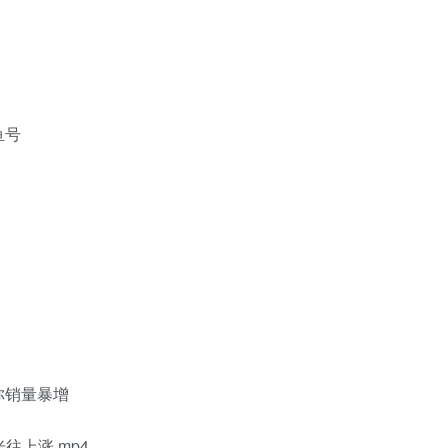
鱼号
你销量暴增
往上涨.mp4