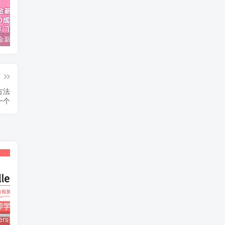
视频号掘金新玩法教程,0成本，日入300+，冷门暴力引流
2024多多运营必听的12节课，全程干货，玩法实操，爆款方案尽在掌握
2023TikTok-短视频底层实战，海外跨境短视频课程
篇
方法
一个
亚马逊Bestsellers打造全链路，选品、Listing、广告投放全链路进阶优化
2024小红书电商实战课：全体系打造 全方位梳理 小红书电商逻辑体系 (42节)