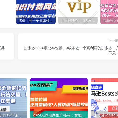
搭建：开一个知识付费资源网站，24小时全自动赚钱！
【限时特价】加入本站VIP会员，海量最新各大团队网赚内部教程全免费，每天持续更新！
下一
工具
拼多多2024零成本包起，0成本做一个高利润的拼多多，
不只
2024多多运营必听的12节课，全程干货，玩法实操，爆款方案尽在掌握
2024无界电商推广秘籍：智能拉满，泛流量展现→人群撬动→智能放量-45节