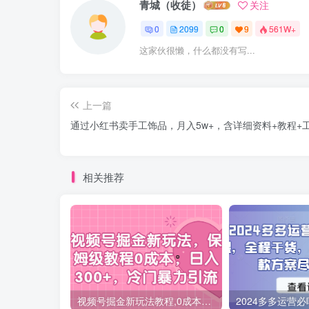
青城（收徒）
关注
0
2099
0
9
561W+
这家伙很懒，什么都没有写...
上一篇
通过小红书卖手工饰品，月入5w+，含详细资料+教程+
相关推荐
视频号掘金新玩法教程,0成本，日入300+，冷门暴力引流