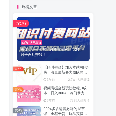
热榜文章
TOP1
5.3W+人已阅读
搭建：开一个知识付费资源网站，24小
时全自动赚钱！
【限时特价】加入本站VIP会
TOP2
员，海量最新各大团队网赚
内部教程全免费，每天持续
3年前
2.2W+人已阅读
更新！
视频号掘金新玩法教程,0成
TOP3
本，日入300+，冷门暴力引
流
3年前
7385人已阅读
2024多多运营必听的12节
TOP4
课，全程干货，玩法实操，