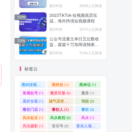
爆款方案尽在掌握
2年前
5248人已阅读
2023TikTok-短视频底层实
TOP5
战，海外跨境短视频课程
3年前
5210人已阅读
公众号流量主单日五位数收
TOP6
益，篇篇十万加阅读独家洗
稿工具必出爆款！
3年前
5164人已阅读
标签云
黑科技视频搬运
黑科技
黑神话
(1)
(1)
(1)
鱼塘起号
魔兽亚服
魔兽
(1)
(0)
(1)
高价女装
骚气语音包
驾校
(1)
(1)
(2)
餐饮门店
餐饮人
餐饮
(1)
(1)
(3)
风水起名
风水教程
风水
(1)
(0)
(1)
风光摄影
音乐号
音乐人项目
(1)
(2)
(0)