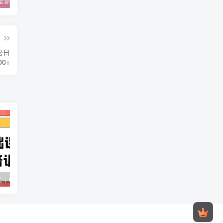
视频号掘金新玩法教程,0成本，日入300+，冷门暴力引流
2024多多运营必听的12节课，全程干货，玩法实操，爆款方案尽在掌握
2023TikTok-短视频底层实战，海外跨境短视频课程
篇
松日
00+
短视频基础课程，0-1抖音培训课程
2024医美抖音号运营宝典：30节课程教你打造本地团购、短视频直播双IP爆品引流