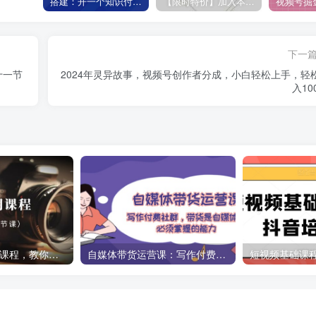
搭建：开一个知识付费资源网站，24小时全自动赚钱！
【限时特价】加入本站VIP会员，海量最新各大团队网赚内部教程全免费，每天持续更新！
下一
十一节
2024年灵异故事，视频号创作者分成，小白轻松上手，轻
入10
摄影师IP营第5期课程，教你如何涨粉变现，让摄影事业照亮未来（39节课）
自媒体带货运营课：写作付费社群，带货是自媒体人必须掌握的能力