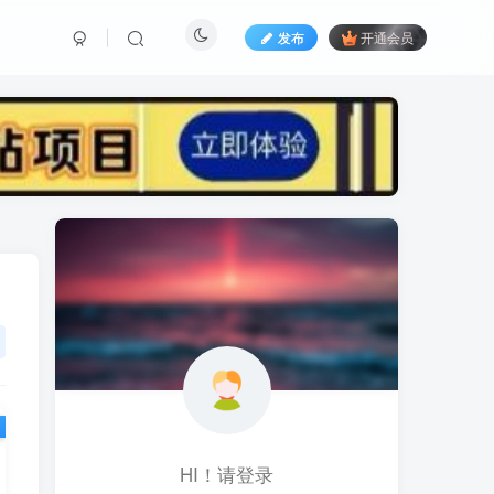
发布
开通会员
标签云
黑科技视频搬运
黑科技
黑神话
(1)
(1)
(1)
鱼塘起号
魔兽亚服
魔兽
(1)
(0)
(1)
高价女装
骚气语音包
驾校
(1)
(1)
(2)
餐饮门店
餐饮人
餐饮
(1)
(1)
(3)
风水起名
风水教程
风水
(1)
(0)
(1)
风光摄影
音乐号
音乐人项目
(1)
(2)
(0)
音乐U盘
韩国动漫
(1)
(1)
HI！请登录