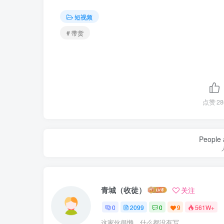
短视频
# 带货
点赞
28
People a
青城（收徒）
关注
0
2099
0
9
561W+
这家伙很懒，什么都没有写...