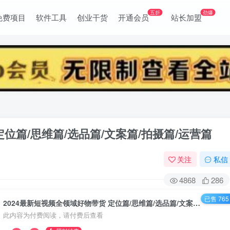
五折
劲爆
免费项目
软件工具
创业干货
开通会员
站长加盟
定位篇/思维篇/选品篇/文案篇/拍摄篇/运营篇
关注
私信
4868
286
已售 765
2024最新短视频全领域好物带货 定位篇/思维篇/选品篇/文案篇/拍摄篇/运营篇
此内容为付费阅读，请付费后查看