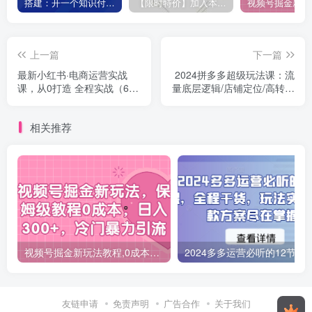
搭建：开一个知识付费资源网站，24小时全自动赚钱！
【限时特价】加入本站VIP会员，海量最新各大团队网赚内部教程全免费，每天持续更新！
上一篇
下一篇
最新小红书·电商运营实战
2024拼多多超级玩法课：流
课，从0打造 全程实战（65
量底层逻辑/店铺定位/高转化
节视频课）
布局/强付费/起爆玩法
相关推荐
视频号掘金新玩法教程,0成本，日入300+，冷门暴力引流
2024多多运营必听的12节课，全程干货，
友链申请
免责声明
广告合作
关于我们