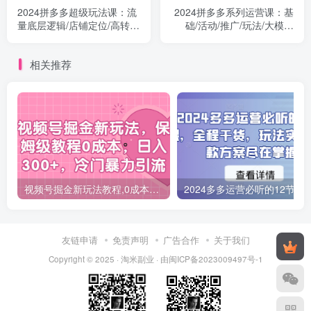
2024拼多多超级玩法课：流
2024拼多多系列运营课：基
量底层逻辑/店铺定位/高转化
础/活动/推广/玩法/大模块
布局/强付费/起爆玩法
（62节视频课）
相关推荐
视频号掘金新玩法教程,0成本，日入300+，冷门暴力引流
2024多多运营必听的12节课，全程干货，
友链申请
免责声明
广告合作
关于我们
Copyright © 2025 ·
淘米副业
· 由
闽ICP备2023009497号-1