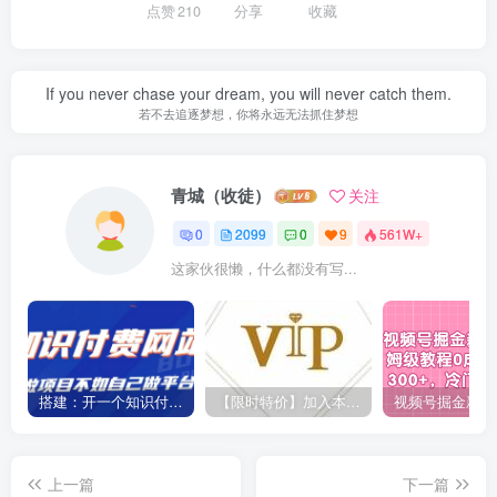
点赞
210
分享
收藏
If you never chase your dream, you will never catch them.
若不去追逐梦想，你将永远无法抓住梦想
青城（收徒）
关注
0
2099
0
9
561W+
这家伙很懒，什么都没有写...
搭建：开一个知识付费资源网站，24小时全自动赚钱！
【限时特价】加入本站VIP会员，海量最新各大团队网赚内部教程全免费，每天持续更新！
上一篇
下一篇