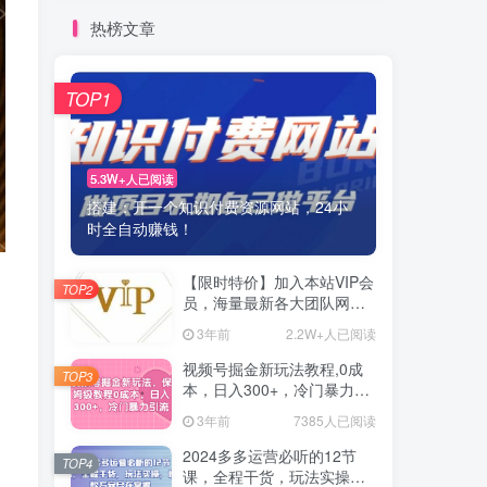
热榜文章
TOP1
5.3W+人已阅读
搭建：开一个知识付费资源网站，24小
时全自动赚钱！
【限时特价】加入本站VIP会
TOP2
员，海量最新各大团队网赚
内部教程全免费，每天持续
3年前
2.2W+人已阅读
更新！
视频号掘金新玩法教程,0成
TOP3
本，日入300+，冷门暴力引
流
3年前
7385人已阅读
2024多多运营必听的12节
TOP4
课，全程干货，玩法实操，