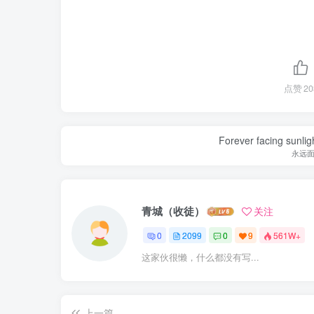
点赞
20
Forever facing sunlig
永远
青城（收徒）
关注
0
2099
0
9
561W+
这家伙很懒，什么都没有写...
上一篇