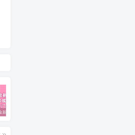
视频号掘金新玩法教程,0成本，日入300+，冷门暴力引流
2024多多运营必听的12节课，全程干货，玩法实操，爆款方案尽在掌握
2023TikTok-短视频底层实战，海外跨境短视频课程
篇