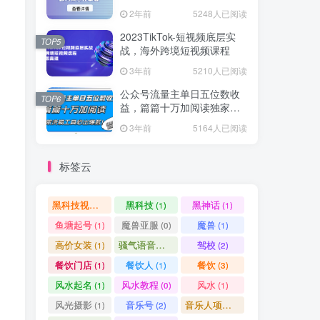
爆款方案尽在掌握
2年前
5248人已阅读
2023TikTok-短视频底层实
TOP5
战，海外跨境短视频课程
3年前
5210人已阅读
公众号流量主单日五位数收
TOP6
益，篇篇十万加阅读独家洗
稿工具必出爆款！
3年前
5164人已阅读
标签云
黑科技视频搬运
黑科技
黑神话
(1)
(1)
(1)
鱼塘起号
魔兽亚服
魔兽
(1)
(0)
(1)
高价女装
骚气语音包
驾校
(1)
(1)
(2)
餐饮门店
餐饮人
餐饮
(1)
(1)
(3)
风水起名
风水教程
风水
(1)
(0)
(1)
风光摄影
音乐号
音乐人项目
(1)
(2)
(0)