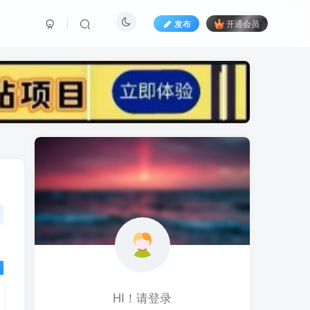
发布
开通会员
标签云
黑科技视频搬运
黑科技
黑神话
(1)
(1)
(1)
鱼塘起号
魔兽亚服
魔兽
(1)
(0)
(1)
高价女装
骚气语音包
驾校
(1)
(1)
(2)
餐饮门店
餐饮人
餐饮
(1)
(1)
(3)
风水起名
风水教程
风水
(1)
(0)
(1)
风光摄影
音乐号
音乐人项目
(1)
(2)
(0)
音乐U盘
韩国动漫
(1)
(1)
HI！请登录