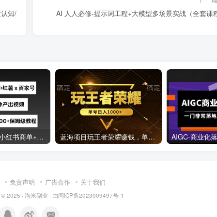
业认知/
AI 人人必修-提示词工程+大模型多场景实战（全套课
最新GPT4O结合小红书商单+百家号，流水线5分钟产出视频，月入5000+【揭秘】
蓝海项目玩王者荣耀赚钱，单账号日入1000+，全民项目
免责声明
广告合作
关于我们
 © 2025 ·
淘米副业
· 由
闽ICP备2023009497号-1