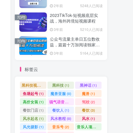
爆款方案尽在掌握
2年前
5248人已阅读
2023TikTok-短视频底层实
TOP5
战，海外跨境短视频课程
3年前
5210人已阅读
公众号流量主单日五位数收
TOP6
益，篇篇十万加阅读独家洗
稿工具必出爆款！
3年前
5164人已阅读
标签云
黑科技视频搬运
黑科技
黑神话
(1)
(1)
(1)
鱼塘起号
魔兽亚服
魔兽
(1)
(0)
(1)
高价女装
骚气语音包
驾校
(1)
(1)
(2)
餐饮门店
餐饮人
餐饮
(1)
(1)
(3)
风水起名
风水教程
风水
(1)
(0)
(1)
风光摄影
音乐号
音乐人项目
(1)
(2)
(0)