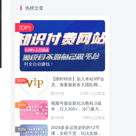
热榜文章
TOP1
5.3W+人已阅读
搭建：开一个知识付费资源网站，24小
时全自动赚钱！
【限时特价】加入本站VIP会
TOP2
员，海量最新各大团队网赚
内部教程全免费，每天持续
3年前
2.2W+人已阅读
更新！
视频号掘金新玩法教程,0成
TOP3
本，日入300+，冷门暴力引
流
3年前
7385人已阅读
2024多多运营必听的12节
TOP4
课，全程干货，玩法实操，