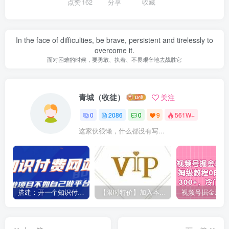
点赞
162
分享
收藏
In the face of difficulties, be brave, persistent and tirelessly to
overcome it.
面对困难的时候，要勇敢、执着、不畏艰辛地去战胜它
青城（收徒）
关注
0
2086
0
9
561W+
这家伙很懒，什么都没有写...
搭建：开一个知识付费资源网站，24小时全自动赚钱！
【限时特价】加入本站VIP会员，海量最新各大团队网赚内部教程全免费，每天持续更新！