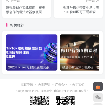
上一篇
下一篇
短视频创作实战指南，短视
视频号搬运带货生意，满
频创作的道法术器修底层，
100粉丝即可开通橱窗带
破卡点磨手艺拿结果
货，玩法非常暴力
相关推荐
2023TikTok-短视频底层实战，海外跨境短视频课程
摄影师IP营第5期课程，教你如何涨粉变现
友链申请
免责声明
广告合作
关于我们
Copyright © 2025 ·
淘米副业
· 由
闽ICP备2023009497号-1