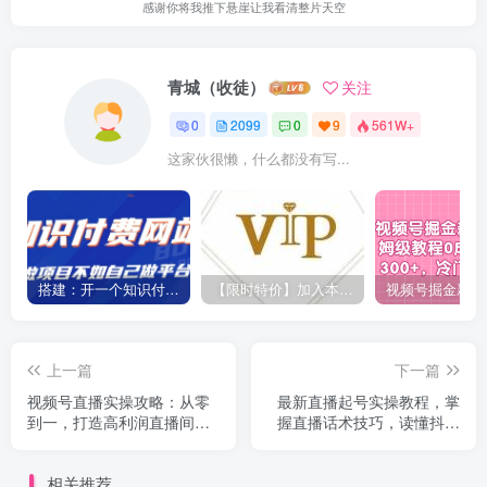
感谢你将我推下悬崖让我看清整片天空
青城（收徒）
关注
0
2099
0
9
561W+
这家伙很懒，什么都没有写...
搭建：开一个知识付费资源网站，24小时全自动赚钱！
【限时特价】加入本站VIP会员，海量最新各大团队网赚内部教程全免费，每天持续更新！
上一篇
下一篇
视频号直播实操攻略：从零
最新直播起号实操教程，掌
到一，打造高利润直播间
握直播话术技巧，读懂抖音
（16节课）
规则
相关推荐