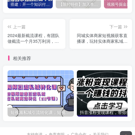
搭建：开一个知识付费资源网站，24小时全自动赚钱！
【限时特价】加入本站VIP会员，海量最新各大团队网赚内部教程全免费，每天持续更新！
上一篇
下一篇
2024最新截流课程，有团队
同城实体商家短视频获客直
做截流一个月35万利润，团
播课，玩转实体商家私域，
队4个人
引爆门店增长
相关推荐
短视频私域引流转化课，短视频精准引流私域高效转化（20节课）
抖
友链申请
免责声明
广告合作
关于我们