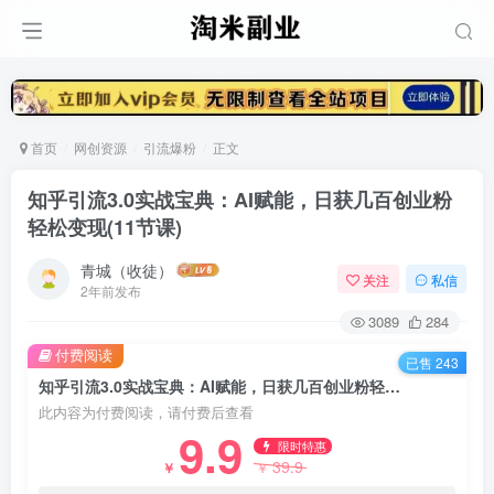
首页
网创资源
引流爆粉
正文
知乎引流3.0实战宝典：AI赋能，日获几百创业粉
轻松变现(11节课)
青城（收徒）
关注
私信
2年前发布
3089
284
付费阅读
已售 243
知乎引流3.0实战宝典：AI赋能，日获几百创业粉轻松变现(11节课)
此内容为付费阅读，请付费后查看
9.9
限时特惠
39.9
￥
￥