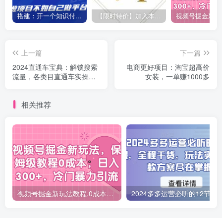
搭建：开一个知识付费资源网站，24小时全自动赚钱！
【限时特价】加入本站VIP会员，海量最新各大团队网赚内部教程全免费，每天持续更新！
上一篇
下一篇
2024直通车宝典：解锁搜索
电商更好项目：淘宝超高价
流量，各类目直通车实操秘
女装，一单赚1000多
籍！
相关推荐
视频号掘金新玩法教程,0成本，日入300+，冷门暴力引流
2024多多运营必听的12节课，全程干货，