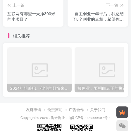
上一篇
下一篇
互联网有哪些一天挣300米
自主创业一年半后，我总结
的小项目？
了8个创业的真相，希望你们
少走弯路
相关推荐
2024年想兼职、创业的赶快来看，干货满满，提前打算，重在行动！
搞创
友链申请
免责声明
广告合作
关于我们
Copyright © 2025 ·
淘米副业
· 由
闽ICP备2023009497号-1