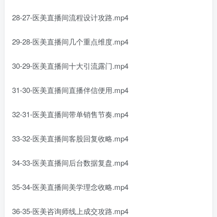
28-27-医美直播间流程设计攻路.mp4
29-28-医美直播间几个重点维度.mp4
30-29-医美直播间十大引流露门.mp4
31-30-医美直播间直播伴信便用.mp4
32-31-医美直播间带单销售节奏.mp4
33-32-医美直播间客股回复收略.mp4
34-33-医美直播间后台数据复盘.mp4
35-34-医美直播间美学理念收略.mp4
36-35-医美咨询师线上成交攻路.mp4