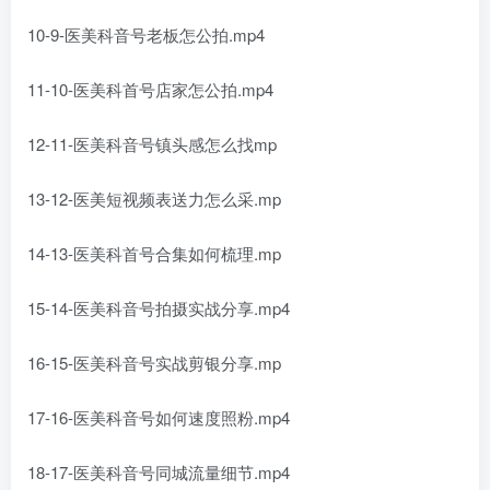
10-9-医美科音号老板怎公拍.mp4
11-10-医美科首号店家怎公拍.mp4
12-11-医美科音号镇头感怎么找mp
13-12-医美短视频表送力怎么采.mp
14-13-医美科首号合集如何梳理.mp
15-14-医美科音号拍摄实战分享.mp4
16-15-医美科音号实战剪银分享.mp
17-16-医美科音号如何速度照粉.mp4
18-17-医美科音号同城流量细节.mp4