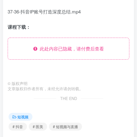
37-36-抖音IP账号打造深度总结.mp4
课程下载：
此处内容已隐藏，请付费后查看
©
版权声明
文章版权归作者所有，未经允许请勿转载。
THE END
短视频
# 抖音
# 医美
# 短视频与直播