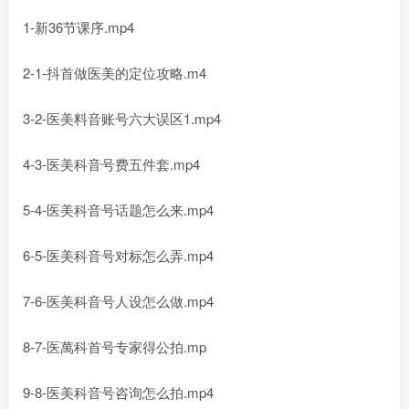
1-新36节课序.mp4
2-1-抖首做医美的定位攻略.m4
3-2-医美料音账号六大误区1.mp4
4-3-医美科音号费五件套.mp4
5-4-医美科音号话题怎么来.mp4
6-5-医美科音号对标怎么弄.mp4
7-6-医美科音号人设怎么做.mp4
8-7-医萬科首号专家得公拍.mp
9-8-医美科音号咨询怎么拍.mp4