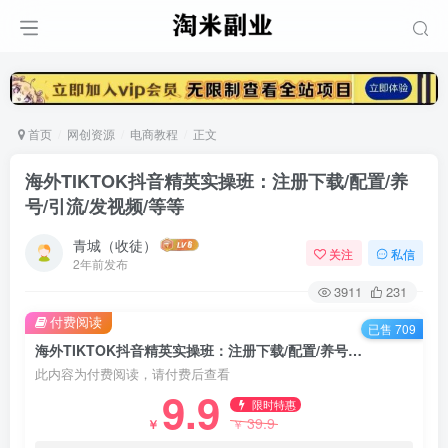
首页
网创资源
电商教程
正文
海外TIKTOK抖音精英实操班：注册下载/配置/养
号/引流/发视频/等等
青城（收徒）
关注
私信
2年前发布
3911
231
付费阅读
已售 709
海外TIKTOK抖音精英实操班：注册下载/配置/养号/引流/发视频/等等
此内容为付费阅读，请付费后查看
9.9
限时特惠
39.9
￥
￥