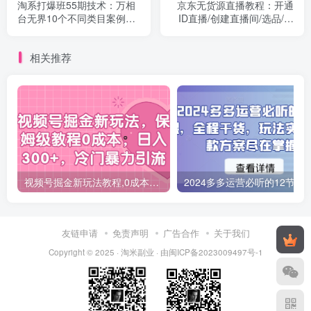
淘系打爆班55期技术：万相
京东无货源直播教程：开通
台无界10个不同类目案例的
ID直播/创建直播间/选品/流
优化（10节）
量/权重/开播/等等
相关推荐
视频号掘金新玩法教程,0成本，日入300+，冷门暴力引流
2024多多运营必听的12节课，全程干货，
友链申请
免责声明
广告合作
关于我们
Copyright © 2025 ·
淘米副业
· 由
闽ICP备2023009497号-1