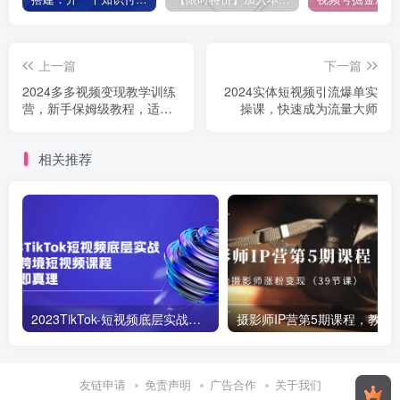
上一篇
下一篇
2024多多视频变现教学训练
2024实体短视频引流爆单实
营，新手保姆级教程，适合
操课，快速成为流量大师
新手小白
相关推荐
2023TikTok-短视频底层实战，海外跨境短视频课程
摄影师IP营第5期课程，教你如何涨粉变现
友链申请
免责声明
广告合作
关于我们