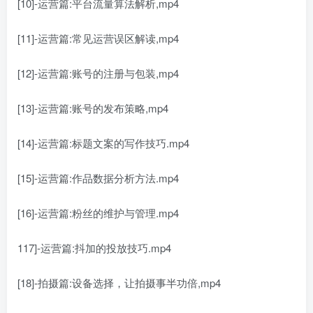
[10]-运营篇:平台流量算法解析,mp4
[11]-运营篇:常见运营误区解读,mp4
[12]-运营篇:账号的注册与包装,mp4
[13]-运营篇:账号的发布策略,mp4
[14]-运营篇:标题文案的写作技巧.mp4
[15]-运营篇:作品数据分析方法.mp4
[16]-运营篇:粉丝的维护与管理.mp4
117]-运营篇:抖加的投放技巧.mp4
[18]-拍摄篇:设备选择，让拍摄事半功倍,mp4