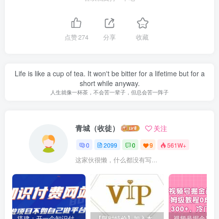
点赞
274
分享
收藏
Life is like a cup of tea. It won't be bitter for a lifetime but for a
short while anyway.
人生就像一杯茶，不会苦一辈子，但总会苦一阵子
青城（收徒）
关注
0
2099
0
9
561W+
这家伙很懒，什么都没有写...
搭建：开一个知识付费资源网站，24小时全自动赚钱！
【限时特价】加入本站VIP会员，海量最新各大团队网赚内部教程全免费，每天持续更新！