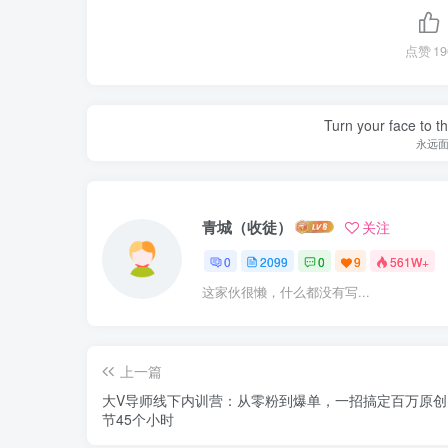
点赞
19
Turn your face to t
永远
青城（收徒）
关注
0
2099
0
9
561W+
这家伙很懒，什么都没有写...
上一篇
大V导师线下内训营：从零粉到爆单，一招搞定百万原创
节45个小时