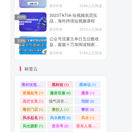
爆款方案尽在掌握
2年前
5248人已阅读
2023TikTok-短视频底层实
TOP5
战，海外跨境短视频课程
3年前
5210人已阅读
公众号流量主单日五位数收
TOP6
益，篇篇十万加阅读独家洗
稿工具必出爆款！
3年前
5164人已阅读
标签云
黑科技视频搬运
黑科技
黑神话
(1)
(1)
(1)
鱼塘起号
魔兽亚服
魔兽
(1)
(0)
(1)
高价女装
骚气语音包
驾校
(1)
(1)
(2)
餐饮门店
餐饮人
餐饮
(1)
(1)
(3)
风水起名
风水教程
风水
(1)
(0)
(1)
风光摄影
音乐号
音乐人项目
(1)
(2)
(0)