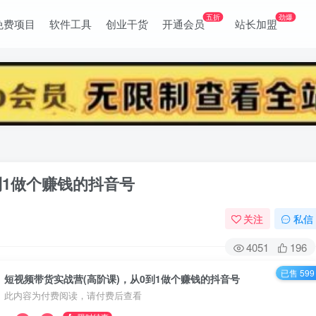
五折
劲爆
免费项目
软件工具
创业干货
开通会员
站长加盟
到1做个赚钱的抖音号
关注
私信
4051
196
已售 599
短视频带货实战营(高阶课)，从0到1做个赚钱的抖音号
此内容为付费阅读，请付费后查看