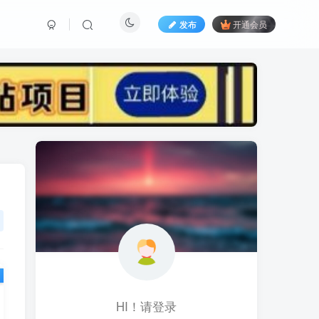
发布
开通会员
标签云
黑科技视频搬运
黑科技
黑神话
(1)
(1)
(1)
鱼塘起号
魔兽亚服
魔兽
(1)
(0)
(1)
高价女装
骚气语音包
驾校
(1)
(1)
(2)
餐饮门店
餐饮人
餐饮
(1)
(1)
(3)
风水起名
风水教程
风水
(1)
(0)
(1)
风光摄影
音乐号
音乐人项目
(1)
(2)
(0)
音乐U盘
韩国动漫
(1)
(1)
HI！请登录