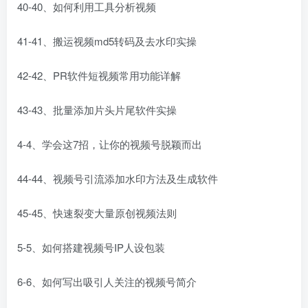
40-40、如何利用工具分析视频
41-41、搬运视频md5转码及去水印实操
42-42、PR软件短视频常用功能详解
43-43、批量添加片头片尾软件实操
4-4、学会这7招，让你的视频号脱颖而出
44-44、视频号引流添加水印方法及生成软件
45-45、快速裂变大量原创视频法则
5-5、如何搭建视频号IP人设包装
6-6、如何写出吸引人关注的视频号简介