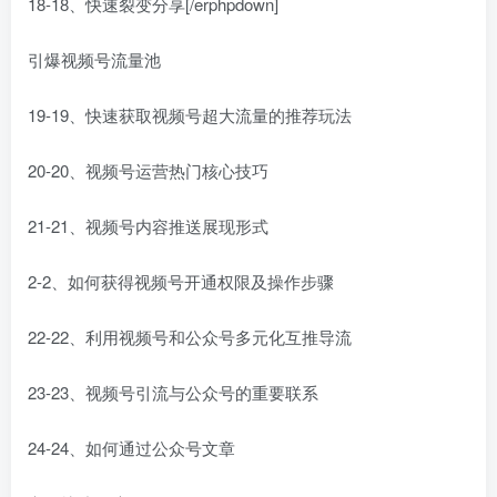
18-18、快速裂变分享[/erphpdown]
引爆视频号流量池
19-19、快速获取视频号超大流量的推荐玩法
20-20、视频号运营热门核心技巧
21-21、视频号内容推送展现形式
2-2、如何获得视频号开通权限及操作步骤
22-22、利用视频号和公众号多元化互推导流
23-23、视频号引流与公众号的重要联系
24-24、如何通过公众号文章