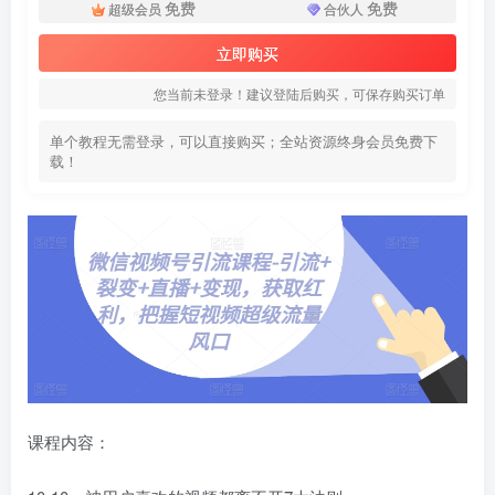
免费
免费
超级会员
合伙人
立即购买
您当前未登录！建议登陆后购买，可保存购买订单
单个教程无需登录，可以直接购买；全站资源终身会员免费下
载！
课程内容：