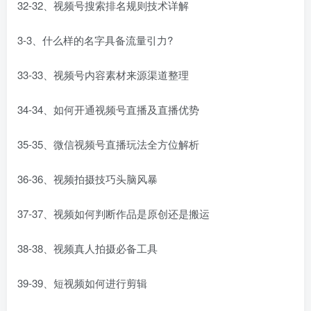
32-32、视频号搜索排名规则技术详解
3-3、什么样的名字具备流量引力?
33-33、视频号内容素材来源渠道整理
34-34、如何开通视频号直播及直播优势
35-35、微信视频号直播玩法全方位解析
36-36、视频拍摄技巧头脑风暴
37-37、视频如何判断作品是原创还是搬运
38-38、视频真人拍摄必备工具
39-39、短视频如何进行剪辑