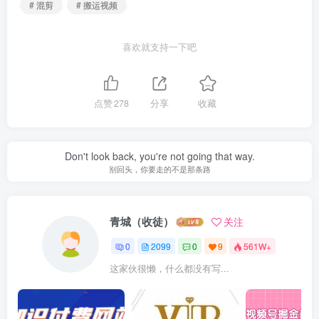
# 混剪
# 搬运视频
喜欢就支持一下吧
点赞
278
分享
收藏
Don't look back, you're not going that way.
别回头，你要走的不是那条路
青城（收徒）
关注
0
2099
0
9
561W+
这家伙很懒，什么都没有写...