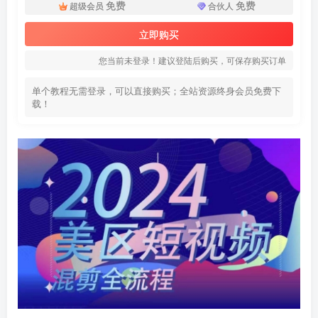
免费
免费
超级会员
合伙人
立即购买
您当前未登录！建议登陆后购买，可保存购买订单
单个教程无需登录，可以直接购买；全站资源终身会员免费下
载！