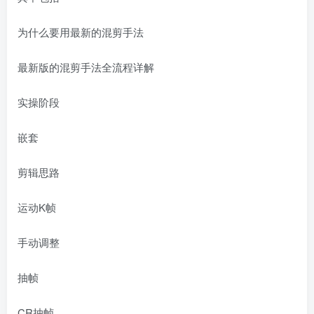
为什么要用最新的混剪手法
最新版的混剪手法全流程详解
实操阶段
嵌套
剪辑思路
运动K帧
手动调整
抽帧
CR抽帧