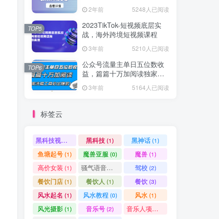
爆款方案尽在掌握
2年前
5248人已阅读
2023TikTok-短视频底层实
TOP5
战，海外跨境短视频课程
3年前
5210人已阅读
公众号流量主单日五位数收
TOP6
益，篇篇十万加阅读独家洗
稿工具必出爆款！
3年前
5164人已阅读
标签云
黑科技视频搬运
黑科技
黑神话
(1)
(1)
(1)
鱼塘起号
魔兽亚服
魔兽
(1)
(0)
(1)
高价女装
骚气语音包
驾校
(1)
(1)
(2)
餐饮门店
餐饮人
餐饮
(1)
(1)
(3)
风水起名
风水教程
风水
(1)
(0)
(1)
风光摄影
音乐号
音乐人项目
(1)
(2)
(0)