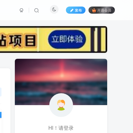
发布
开通会员
标签云
黑科技视频搬运
黑科技
黑神话
(1)
(1)
(1)
鱼塘起号
魔兽亚服
魔兽
(1)
(0)
(1)
高价女装
骚气语音包
驾校
(1)
(1)
(2)
餐饮门店
餐饮人
餐饮
(1)
(1)
(3)
风水起名
风水教程
风水
(1)
(0)
(1)
风光摄影
音乐号
音乐人项目
(1)
(2)
(0)
音乐U盘
韩国动漫
(1)
(1)
HI！请登录