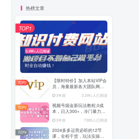
热榜文章
TOP1
5.3W+人已阅读
搭建：开一个知识付费资源网站，24小
时全自动赚钱！
【限时特价】加入本站VIP会
TOP2
员，海量最新各大团队网赚
内部教程全免费，每天持续
3年前
2.2W+人已阅读
更新！
视频号掘金新玩法教程,0成
TOP3
本，日入300+，冷门暴力引
流
3年前
7385人已阅读
2024多多运营必听的12节
TOP4
课，全程干货，玩法实操，