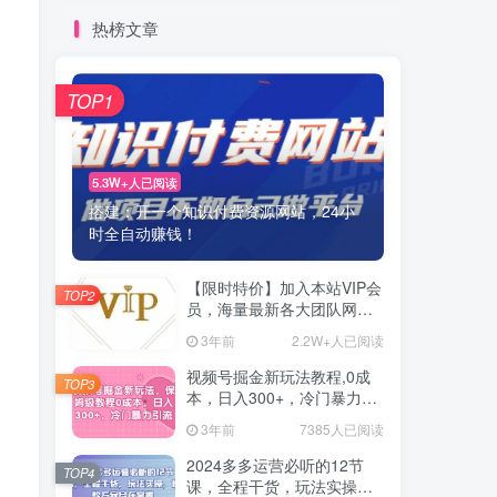
热榜文章
TOP1
5.3W+人已阅读
搭建：开一个知识付费资源网站，24小
时全自动赚钱！
【限时特价】加入本站VIP会
TOP2
员，海量最新各大团队网赚
内部教程全免费，每天持续
3年前
2.2W+人已阅读
更新！
视频号掘金新玩法教程,0成
TOP3
本，日入300+，冷门暴力引
流
3年前
7385人已阅读
2024多多运营必听的12节
TOP4
课，全程干货，玩法实操，