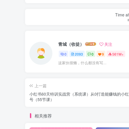
Time al
青城（收徒）
关注
0
2093
0
9
561W+
这家伙很懒，什么都没有写...
上一篇
小红书60天特训实战营（系统课）从0打造能赚钱的小
号（55节课）
相关推荐