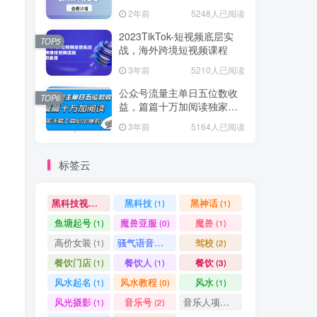
爆款方案尽在掌握
2年前
5248人已阅读
2023TikTok-短视频底层实
TOP5
战，海外跨境短视频课程
3年前
5210人已阅读
公众号流量主单日五位数收
TOP6
益，篇篇十万加阅读独家洗
稿工具必出爆款！
3年前
5164人已阅读
标签云
黑科技视频搬运
黑科技
黑神话
(1)
(1)
(1)
鱼塘起号
魔兽亚服
魔兽
(1)
(0)
(1)
高价女装
骚气语音包
驾校
(1)
(1)
(2)
餐饮门店
餐饮人
餐饮
(1)
(1)
(3)
风水起名
风水教程
风水
(1)
(0)
(1)
风光摄影
音乐号
音乐人项目
(1)
(2)
(0)