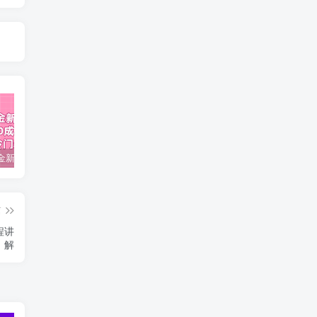
视频号掘金新玩法教程,0成本，日入300+，冷门暴力引流
2024多多运营必听的12节课，全程干货，玩法实操，爆款方案尽在掌握
2023TikTok-短视频底层实战，海外跨境短视频课程
篇
程讲
解