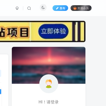
发布
开通会员
标签云
黑科技视频搬运
黑科技
黑神话
(1)
(1)
(1)
鱼塘起号
魔兽亚服
魔兽
(1)
(0)
(1)
高价女装
骚气语音包
驾校
(1)
(1)
(2)
餐饮门店
餐饮人
餐饮
(1)
(1)
(3)
风水起名
风水教程
风水
(1)
(0)
(1)
风光摄影
音乐号
音乐人项目
(1)
(2)
(0)
音乐U盘
韩国动漫
(1)
(1)
HI！请登录