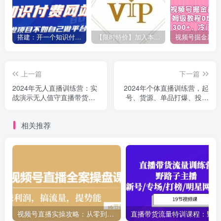
搭建：开一个知识付费资源网站，24小时全自动赚钱！
【限时特价】加入本站VIP会员，海量最新各大团队网赚内部教程全免费，每天持续更新！
上一篇
下一篇
2024年无人直播训练营：实
2024年个体直播训练营，起
战演示无人值守直播带货技
号、货源、单品打爆、投流
巧，轻松实现盈利目标
等玩法
相关推荐
视频号直播实操攻略：从零到一，打造高利润直播间（16节课）
直播