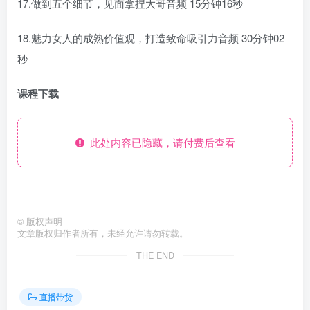
17.做到五个细节，见面拿捏大哥音频 15分钟16秒
18.魅力女人的成熟价值观，打造致命吸引力音频 30分钟02
秒
课程下载
此处内容已隐藏，请付费后查看
©
版权声明
文章版权归作者所有，未经允许请勿转载。
THE END
直播带货