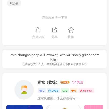
# 娱播
喜欢就支持一下吧
点赞
280
分享
收藏
Pain changes people. However, love will finally guide them
back.
伤痛会改变一个人，但爱最终总会让你找回最初的自己
青城（收徒）
关注
0
2093
0
9
561W+
这家伙很懒，什么都没有写...