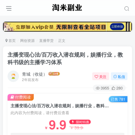
首页
网创资源
直播带货
正文
主播变现心法/百万收入潜在规则，娱播行业，教
科书级的主播学习体系
青城（收徒）
关注
私信
2年前发布
3955
280
付费阅读
已售 781
主播变现心法/百万收入潜在规则，娱播行业，教科书级的主播学习体系
此内容为付费阅读，请付费后查看
9.9
限时特惠
39.9
￥
￥