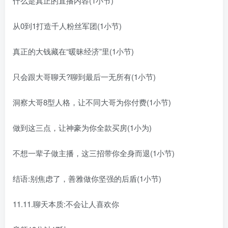
什么是真正的直播内容(1小节)
从0到1打造千人粉丝军团(1小节)
真正的大钱藏在“暖昧经济”里(1小节)
只会跟大哥聊天?聊到最后一无所有(1小节)
洞察大哥8型人格，让不同大哥为你付费(1小节)
做到这三点，让神豪为你全款买房(1小为)
不想一辈子做主播，这三招带你全身而退(1小节)
结语:别焦虑了，善雅做你坚强的后盾(1小节)
11.11.聊天本质:不会让人喜欢你