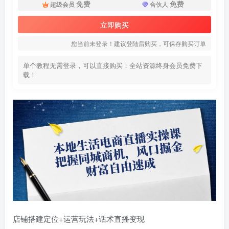
免费
免费
超级会员
合伙人
立即购买
您当前未登录！建议登陆后购买，可保存购买订单
单个教程无需登录，可以直接购买；全站资源终身会员免费下
载！
店铺搭建定位+运营玩法+话术直播变现