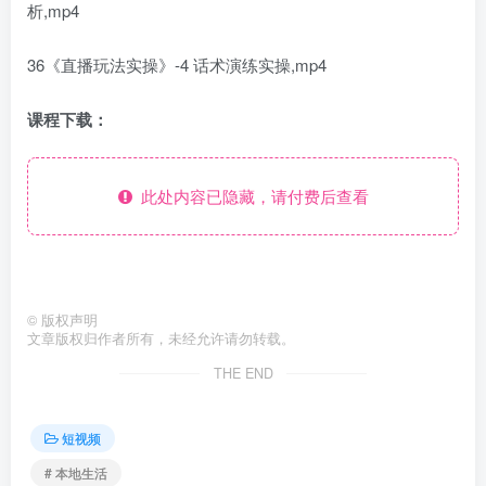
析,mp4
36《直播玩法实操》-4 话术演练实操,mp4
课程下载：
此处内容已隐藏，请付费后查看
©
版权声明
文章版权归作者所有，未经允许请勿转载。
THE END
短视频
# 本地生活