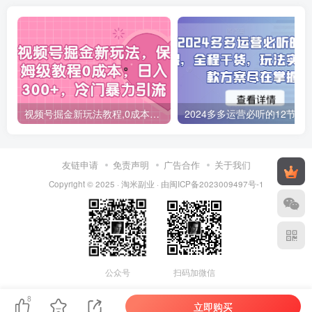
视频号掘金新玩法教程,0成本，日入300+，冷门暴力引流
2024多多运营必听的12节课，全程干货，
友链申请
免责声明
广告合作
关于我们
Copyright © 2025 ·
淘米副业
· 由
闽ICP备2023009497号-1
公众号
扫码加微信
8
立即购买