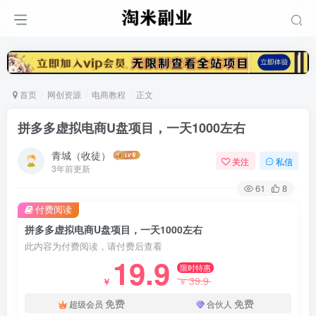
首页
网创资源
电商教程
正文
拼多多虚拟电商U盘项目，一天1000左右
青城（收徒）
关注
私信
3年前更新
61
8
付费阅读
拼多多虚拟电商U盘项目，一天1000左右
此内容为付费阅读，请付费后查看
19.9
限时特惠
39.9
￥
￥
免费
免费
超级会员
合伙人