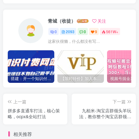
青城（收徒）
关注
0
2093
0
9
561W+
这家伙很懒，什么都没有写...
搭建：开一个知识付费资源网站，24小时全自动赚钱！
【限时特价】加入本站VIP会员，海量最新各大团队网赚内部教程全免费，每天持续更新！
上一篇
下一篇
拼多多直通车打法，核心策
九栢米-淘宝店群领头羊玩
略，ocpx&全站打法
法，教你整个淘宝店群领头
羊玩法以及精细化/终极蓝海/
尾销等内容
相关推荐