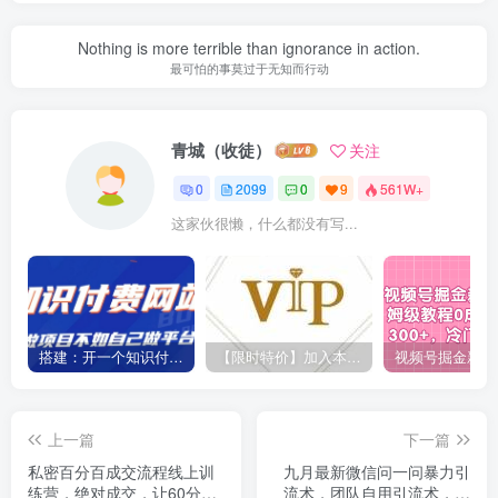
Nothing is more terrible than ignorance in action.
最可怕的事莫过于无知而行动
青城（收徒）
关注
0
2099
0
9
561W+
这家伙很懒，什么都没有写...
搭建：开一个知识付费资源网站，24小时全自动赚钱！
【限时特价】加入本站VIP会员，海量最新各大团队网赚内部教程全免费，每天持续更新！
上一篇
下一篇
私密百分百成交流程线上训
九月最新微信问一问暴力引
练营，绝对成交，让60分卖
流术，团队自用引流术，每