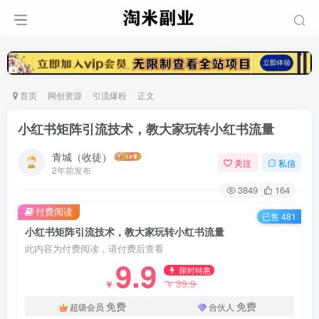
首页
网创资源
引流爆粉
正文
小红书矩阵引流技术，教大家玩转小红书流量
青城（收徒）
关注
私信
2年前发布
3849
164
付费阅读
已售 481
小红书矩阵引流技术，教大家玩转小红书流量
此内容为付费阅读，请付费后查看
9.9
限时特惠
39.9
￥
￥
免费
免费
超级会员
合伙人