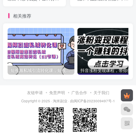
手也能100分成交
天稳定300+
相关推荐
短视频私域引流转化课，短视频精准引流私域高效转化（20节课）
抖
友链申请
免责声明
广告合作
关于我们
Copyright © 2025 ·
淘米副业
· 由
闽ICP备2023009497号-1