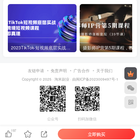
2023TikTok-短视频底层实战，海外跨境短视频课程
摄影师IP营第5期课程，教你如何涨粉变现
友链申请
免责声明
广告合作
关于我们
Copyright © 2025 ·
淘米副业
· 由
闽ICP备2023009497号-1
公众号
扫码加微信
197
立即购买