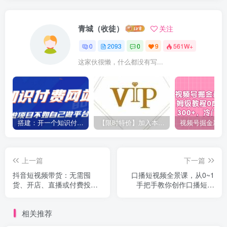
青城（收徒）
关注
0
2093
0
9
561W+
这家伙很懒，什么都没有写...
搭建：开一个知识付费资源网站，24小时全自动赚钱！
【限时特价】加入本站VIP会员，海量最新各大团队网赚内部教程全免费，每天持续更新！
上一篇
下一篇
抖音短视频带货：无需囤
口播短视频全景课，​从0~1
货、开店、直播或付费投
手把手教你创作口播短视
流，月销十万百万 佣金丰厚
频，打造个人ip变现
相关推荐