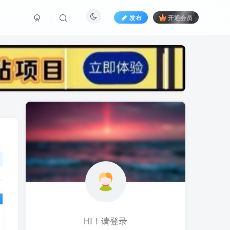
发布
开通会员
标签云
黑科技视频搬运
黑科技
黑神话
(1)
(1)
(1)
鱼塘起号
魔兽亚服
魔兽
(1)
(0)
(1)
高价女装
骚气语音包
驾校
(1)
(1)
(2)
餐饮门店
餐饮人
餐饮
(1)
(1)
(3)
风水起名
风水教程
风水
(1)
(0)
(1)
风光摄影
音乐号
音乐人项目
(1)
(2)
(0)
音乐U盘
韩国动漫
(1)
(1)
HI！请登录