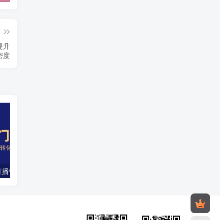
篇
提升
密度
从零开始入门直播带货，从搭团队到引流到转化全面助力GMV起步
2024适合普通人的直播带货，泛流量万能创业变现法，上手快、落地快、起号快、变现快(更新8月)