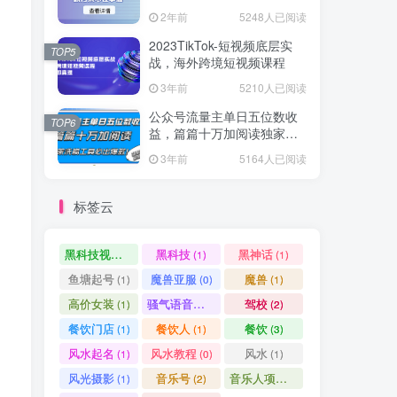
爆款方案尽在掌握
2年前
5248人已阅读
2023TikTok-短视频底层实
TOP5
战，海外跨境短视频课程
3年前
5210人已阅读
公众号流量主单日五位数收
TOP6
益，篇篇十万加阅读独家洗
稿工具必出爆款！
3年前
5164人已阅读
标签云
黑科技视频搬运
黑科技
黑神话
(1)
(1)
(1)
鱼塘起号
魔兽亚服
魔兽
(1)
(0)
(1)
高价女装
骚气语音包
驾校
(1)
(1)
(2)
餐饮门店
餐饮人
餐饮
(1)
(1)
(3)
风水起名
风水教程
风水
(1)
(0)
(1)
风光摄影
音乐号
音乐人项目
(1)
(2)
(0)