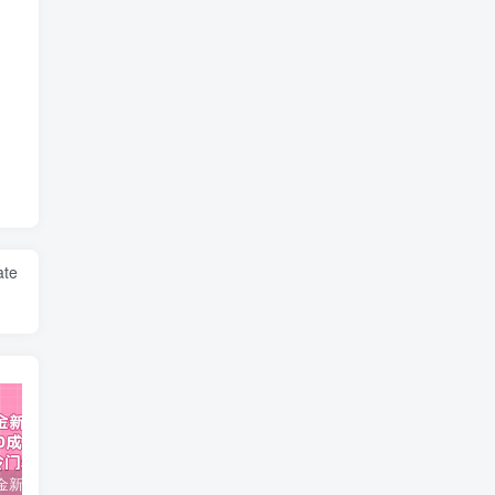
ate
视频号掘金新玩法教程,0成本，日入300+，冷门暴力引流
2024多多运营必听的12节课，全程干货，玩法实操，爆款方案尽在掌握
2023TikTok-短视频底层实战，海外跨境短视频课程