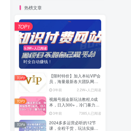
热榜文章
TOP1
5.3W+人已阅读
搭建：开一个知识付费资源网站，24小
时全自动赚钱！
【限时特价】加入本站VIP会
TOP2
员，海量最新各大团队网赚
内部教程全免费，每天持续
3年前
2.2W+人已阅读
更新！
视频号掘金新玩法教程,0成
TOP3
本，日入300+，冷门暴力引
流
3年前
7385人已阅读
2024多多运营必听的12节
TOP4
课，全程干货，玩法实操，