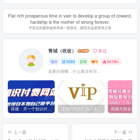
Flat rich prosperous time in vain to develop a group of coward,
hardship is the mother of strong forever.
平富足的盛世徒然养成一批懦夫，困苦永远是坚强之母
青城（收徒）
关注
0
2093
0
9
561W+
这家伙很懒，什么都没有写...
搭建：开一个知识付费资源网站，24小时全自动赚钱！
【限时特价】加入本站VIP会员，海量最新各大团队网赚内部教程全免费，每天持续更新！
上一篇
下一篇