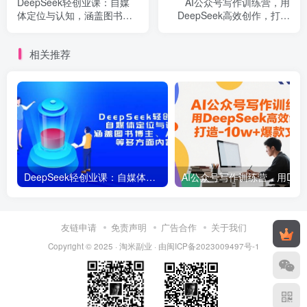
DeepSeek轻创业课：自媒
AI公众号写作训练营，用
体定位与认知，涵盖图书博
DeepSeek高效创作，打造
主、AI应用等多方面内容
10w+爆款文章
相关推荐
DeepSeek轻创业课：自媒体定位与认知，涵盖图书博主、AI应用等多方面内容
AI公众号写作训练营
友链申请
免责声明
广告合作
关于我们
Copyright © 2025 ·
淘米副业
· 由
闽ICP备2023009497号-1