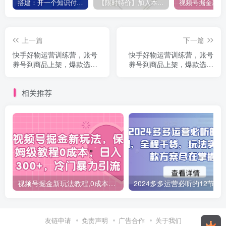
搭建：开一个知识付费资源网站，24小时全自动赚钱！
【限时特价】加入本站VIP会员，海量最新各大团队网赚内部教程全免费，每天持续更新！
上一篇
下一篇
快手好物运营训练营，账号
快手好物运营训练营，账号
养号到商品上架，爆款选品
养号到商品上架，爆款选品
技巧解析
技巧解析
相关推荐
视频号掘金新玩法教程,0成本，日入300+，冷门暴力引流
2024多多运营必听的12节课，全程干货，
友链申请
免责声明
广告合作
关于我们