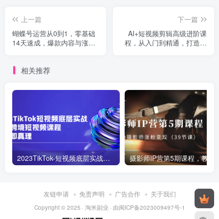
上一篇
下一篇
蝴蝶号运营从0到1，零基础
AI+短视频剪辑高级进阶课
14天速成，爆款内容与涨粉
程，从入门到精通，打造爆
技巧实战
款短视频
相关推荐
2023TikTok-短视频底层实战，海外跨境短视频课程
摄影师IP营第5期课程，教你如何涨粉变现
友链申请
免责声明
广告合作
关于我们
Copyright © 2025 ·
淘米副业
· 由
闽ICP备2023009497号-1