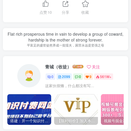
点赞
10
分享
收藏
Flat rich prosperous time in vain to develop a group of coward,
hardship is the mother of strong forever.
平富足的盛世徒然养成一批懦夫，困苦永远是坚强之母
青城（收徒）
关注
0
2099
0
9
561W+
这家伙很懒，什么都没有写...
搭建：开一个知识付费资源网站，24小时全自动赚钱！
【限时特价】加入本站VIP会员，海量最新各大团队网赚内部教程全免费，每天持续更新！