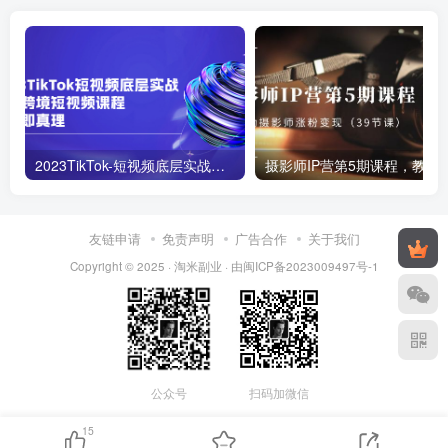
2023TikTok-短视频底层实战，海外跨境短视频课程
摄影师IP营第5期课程，教你如何涨粉变现
友链申请
免责声明
广告合作
关于我们
Copyright © 2025 ·
淘米副业
· 由
闽ICP备2023009497号-1
公众号
扫码加微信
15