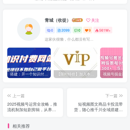
青城（收徒）
关注
0
2099
0
9
561W+
这家伙很懒，什么都没有写...
搭建：开一个知识付费资源网站，24小时全自动赚钱！
【限时特价】加入本站VIP会员，海量最新各大团队网赚内部教程全免费，每天持续更新！
上一篇
下一篇
2025视频号运营全攻略，推
短视频图文商品卡投流带
流机制加短剧剪辑，从养号
货，随心推千川全域搭建优
到日销34万实战
化流程课
相关推荐