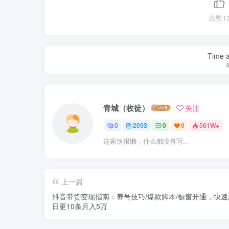
点赞
1
Time a
青城（收徒）
关注
0
2093
0
9
561W+
这家伙很懒，什么都没有写...
上一篇
抖音带货变现指南：养号技巧/爆款脚本/橱窗开通，快速
日更10条月入5万