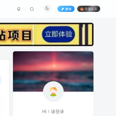
发布
开通会员
标签云
黑科技视频搬运
黑科技
黑神话
(1)
(1)
(1)
鱼塘起号
魔兽亚服
魔兽
(1)
(0)
(1)
高价女装
骚气语音包
驾校
(1)
(1)
(2)
餐饮门店
餐饮人
餐饮
(1)
(1)
(3)
风水起名
风水教程
风水
(1)
(0)
(1)
风光摄影
音乐号
音乐人项目
(1)
(2)
(0)
HI！请登录
音乐U盘
韩国动漫
(1)
(1)