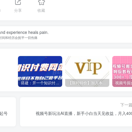
3
分享
收藏
nd experience heals pain.
时间和经历会抚平一切伤痛
搭建：开一个知识付费资源网站，24小时全自动赚钱！
【限时特价】加入本站VIP会员，海量最新各大团队网赚内部教程全免费，每天持续更新！
下一
起号
视频号新玩法AI直播，新手小白当天见收益，月入400