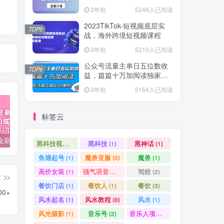
爆款方案尽在掌握
2年前
5248人已阅读
2023TikTok-短视频底层实
TOP5
战，海外跨境短视频课程
3年前
5210人已阅读
公众号流量主单日五位数收
TOP6
益，篇篇十万加阅读独家洗
稿工具必出爆款！
3年前
5164人已阅读
标签云
视频号掘金新玩法教程,0成本，日入300+，冷门暴力引流
2024多多运营必听的12节课，全程干货，玩法实操，爆款方案尽在掌握
2023TikTok-短视频底层实战，海外跨境短视频课程
黑科技视频搬运
黑科技
黑神话
(1)
(1)
(1)
鱼塘起号
魔兽亚服
魔兽
(1)
(0)
(1)
高价女装
骚气语音包
驾校
(1)
(1)
(2)
篇
餐饮门店
餐饮人
餐饮
(1)
(1)
(3)
0+
风水起名
风水教程
风水
(1)
(0)
(1)
风光摄影
音乐号
音乐人项目
(1)
(2)
(0)