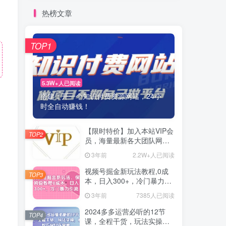
热榜文章
TOP1
5.3W+人已阅读
搭建：开一个知识付费资源网站，24小
时全自动赚钱！
【限时特价】加入本站VIP会
TOP2
员，海量最新各大团队网赚
内部教程全免费，每天持续
3年前
2.2W+人已阅读
更新！
视频号掘金新玩法教程,0成
TOP3
本，日入300+，冷门暴力引
流
3年前
7385人已阅读
2024多多运营必听的12节
TOP4
课，全程干货，玩法实操，