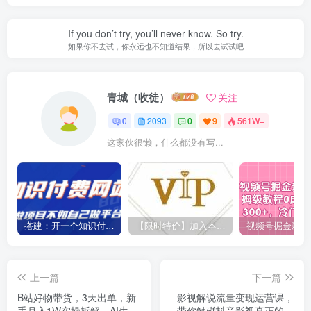
If you don’t try, you’ll never know. So try.
如果你不去试，你永远也不知道结果，所以去试试吧
青城（收徒）
关注
0
2093
0
9
561W+
这家伙很懒，什么都没有写...
搭建：开一个知识付费资源网站，24小时全自动赚钱！
【限时特价】加入本站VIP会员，海量最新各大团队网赚内部教程全免费，每天持续更新！
上一篇
下一篇
B站好物带货，3天出单，新
影视解说流量变现运营课，
手月入1W实操拆解，AI生成
带你触碰抖音影视真正的核