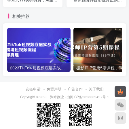
视频，抓住平台红利期最后
心
机会
相关推荐
2023TikTok-短视频底层实战，海外跨境短视频课程
摄影师IP营第5期课程，教你如何涨粉变现
友链申请
免责声明
广告合作
关于我们
Copyright © 2025 ·
淘米副业
· 由
闽ICP备2023009497号-1