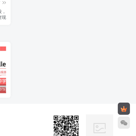
篇
设，
变现
亚马逊Bestsellers打造全链路，选品、Listing、广告投放全链路进阶优化
2024小红书电商实战课：全体系打造 全方位梳理 小红书电商逻辑体系 (42节)