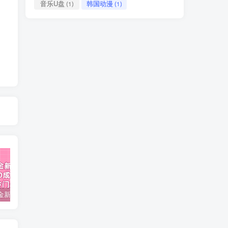
音乐U盘
韩国动漫
(1)
(1)
视频号掘金新玩法教程,0成本，日入300+，冷门暴力引流
2024多多运营必听的12节课，全程干货，玩法实操，爆款方案尽在掌握
2023TikTok-短视频底层实战，海外跨境短视频课程