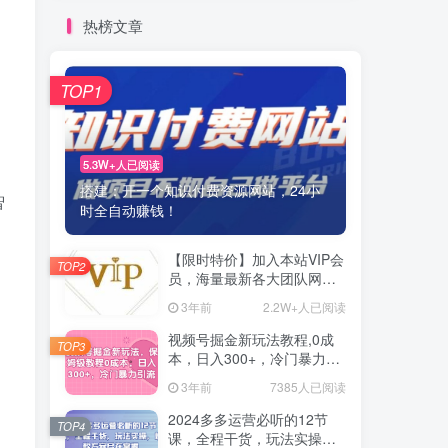
热榜文章
TOP1
5.3W+人已阅读
。
搭建：开一个知识付费资源网站，24小
智
时全自动赚钱！
【限时特价】加入本站VIP会
TOP2
员，海量最新各大团队网赚
内部教程全免费，每天持续
3年前
2.2W+人已阅读
更新！
视频号掘金新玩法教程,0成
TOP3
本，日入300+，冷门暴力引
流
3年前
7385人已阅读
2024多多运营必听的12节
TOP4
课，全程干货，玩法实操，