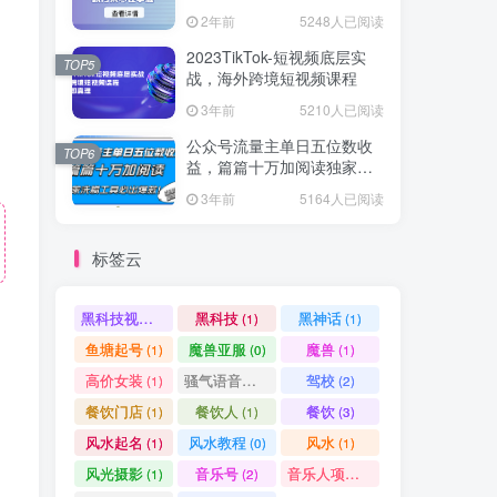
爆款方案尽在掌握
2年前
5248人已阅读
2023TikTok-短视频底层实
TOP5
战，海外跨境短视频课程
3年前
5210人已阅读
公众号流量主单日五位数收
TOP6
益，篇篇十万加阅读独家洗
稿工具必出爆款！
3年前
5164人已阅读
标签云
黑科技视频搬运
黑科技
黑神话
(1)
(1)
(1)
鱼塘起号
魔兽亚服
魔兽
(1)
(0)
(1)
高价女装
骚气语音包
驾校
(1)
(1)
(2)
餐饮门店
餐饮人
餐饮
(1)
(1)
(3)
风水起名
风水教程
风水
(1)
(0)
(1)
风光摄影
音乐号
音乐人项目
(1)
(2)
(0)