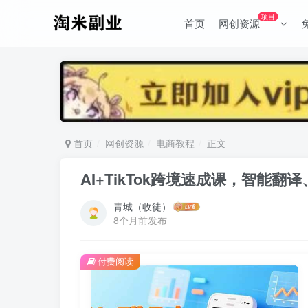
项目
首页
网创资源
首页
网创资源
电商教程
正文
AI+TikTok跨境速成课，智能
青城（收徒）
8个月前发布
付费阅读