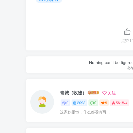
点赞
1
Nothing can't be figure
没
青城（收徒）
关注
0
2093
0
9
561W+
这家伙很懒，什么都没有写...