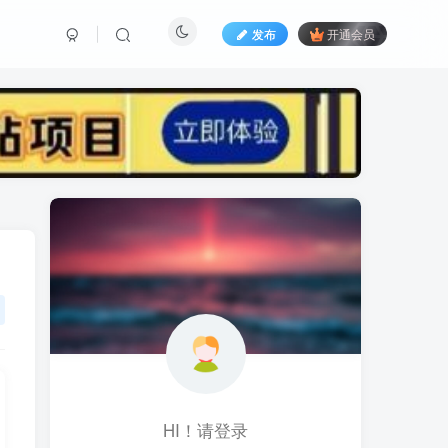
发布
开通会员
标签云
黑科技视频搬运
黑科技
黑神话
(1)
(1)
(1)
鱼塘起号
魔兽亚服
魔兽
(1)
(0)
(1)
高价女装
骚气语音包
驾校
(1)
(1)
(2)
餐饮门店
餐饮人
餐饮
(1)
(1)
(3)
风水起名
风水教程
风水
(1)
(0)
(1)
风光摄影
音乐号
音乐人项目
(1)
(2)
(0)
HI！请登录
音乐U盘
韩国动漫
(1)
(1)