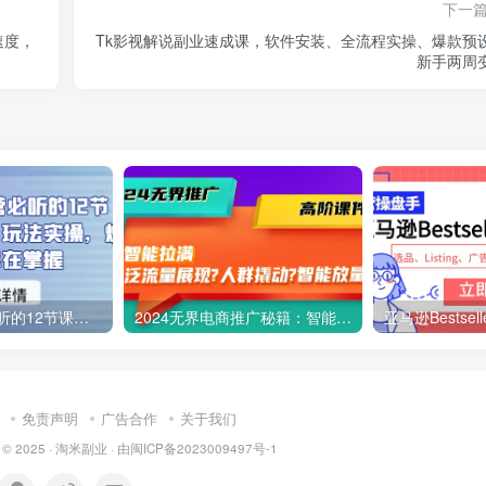
下一
速度，
Tk影视解说副业速成课，软件安装、全流程实操、爆款预
新手两周
2024多多运营必听的12节课，全程干货，玩法实操，爆款方案尽在掌握
2024无界电商推广秘籍：智能拉满，泛流量展现→人群撬动→智能放量-45节
免责声明
广告合作
关于我们
 © 2025 ·
淘米副业
· 由
闽ICP备2023009497号-1