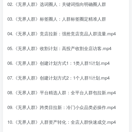
02.《无界人群》选词圈人：关键词指向明确圈人群
03.《无界人群》标签圈人：人群标签圈定精准人群
04.《无界人群》竞店拉新：强抢竞店竞品人群流量.mp4
05.《无界人群》收割计划：高投产收割全店访客.mp4
06.《无界人群》创建计划方式1：1类人群1计划.mp4
07.《无界人群》创建计划方式2：1个人群1计划.mp4
08.《无界人群》平台精选人群：全平台人群包拉新.mp4
09.《无界人群》跨类目拉新：冷门小众品类必操作.mp4
10.《无界人群》人群资产转化：全店人群快速成交.mp4