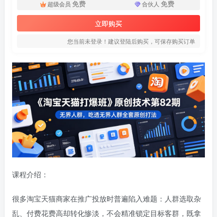
免费
免费
超级会员
合伙人
立即购买
您当前未登录！建议登陆后购买，可保存购买订单
课程介绍：
很多淘宝天猫商家在推广投放时普遍陷入难题：人群选取杂
乱、付费花费高却转化惨淡，不会精准锁定目标客群，既拿