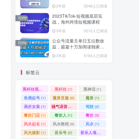
爆款方案尽在掌握
2年前
5248人已阅读
2023TikTok-短视频底层实
TOP5
战，海外跨境短视频课程
3年前
5210人已阅读
公众号流量主单日五位数收
TOP6
益，篇篇十万加阅读独家洗
稿工具必出爆款！
3年前
5164人已阅读
标签云
黑科技视频搬运
黑科技
黑神话
(1)
(1)
(1)
鱼塘起号
魔兽亚服
魔兽
(1)
(0)
(1)
高价女装
骚气语音包
驾校
(1)
(1)
(2)
餐饮门店
餐饮人
餐饮
(1)
(1)
(3)
风水起名
风水教程
风水
(1)
(0)
(1)
风光摄影
音乐号
音乐人项目
(1)
(2)
(0)