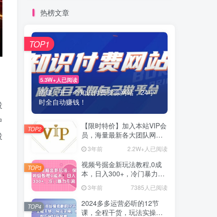
热榜文章
TOP1
5.3W+人已阅读
搭建：开一个知识付费资源网站，24小
时全自动赚钱！
投
中
【限时特价】加入本站VIP会
TOP2
员，海量最新各大团队网赚
投
内部教程全免费，每天持续
3年前
2.2W+人已阅读
更新！
视频号掘金新玩法教程,0成
TOP3
本，日入300+，冷门暴力引
流
3年前
7385人已阅读
2024多多运营必听的12节
TOP4
课，全程干货，玩法实操，