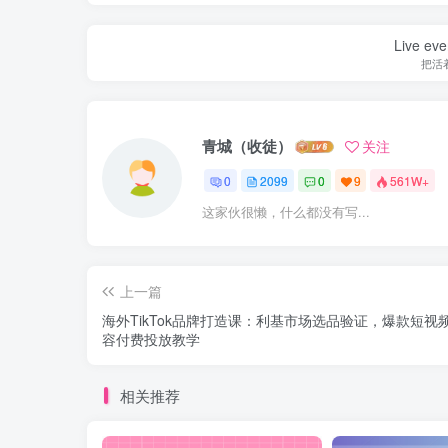
Live ever
把活
青城（收徒）
关注
0
2099
0
9
561W+
这家伙很懒，什么都没有写...
上一篇
海外TikTok品牌打造课：利基市场选品验证，爆款短视频
容付费投放教学
相关推荐