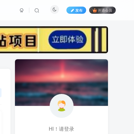
发布
开通会员
标签云
黑科技视频搬运
黑科技
黑神话
(1)
(1)
(1)
鱼塘起号
魔兽亚服
魔兽
(1)
(0)
(1)
高价女装
骚气语音包
驾校
(1)
(1)
(2)
餐饮门店
餐饮人
餐饮
(1)
(1)
(3)
风水起名
风水教程
风水
(1)
(0)
(1)
风光摄影
音乐号
音乐人项目
(1)
(2)
(0)
音乐U盘
韩国动漫
(1)
(1)
HI！请登录