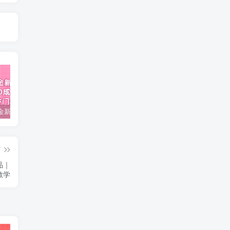
视频号掘金新玩法教程,0成本，日入300+，冷门暴力引流
2024多多运营必听的12节课，全程干货，玩法实操，爆款方案尽在掌握
2023TikTok-短视频底层实战，海外跨境短视频课程
篇
品｜
教学