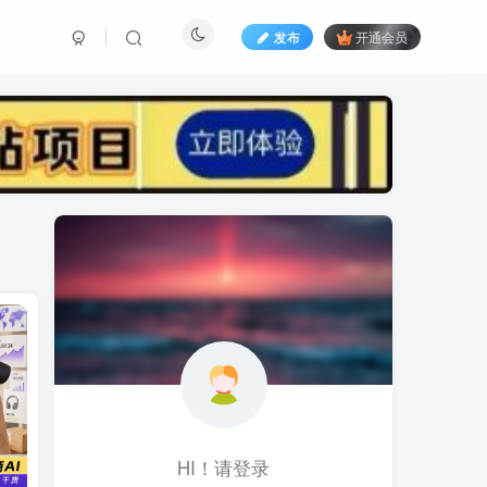
发布
开通会员
标签云
黑科技视频搬运
黑科技
黑神话
(1)
(1)
(1)
鱼塘起号
魔兽亚服
魔兽
(1)
(0)
(1)
高价女装
骚气语音包
驾校
(1)
(1)
(2)
餐饮门店
餐饮人
餐饮
(1)
(1)
(3)
风水起名
风水教程
风水
(1)
(0)
(1)
风光摄影
音乐号
音乐人项目
(1)
(2)
(0)
HI！请登录
音乐U盘
韩国动漫
(1)
(1)