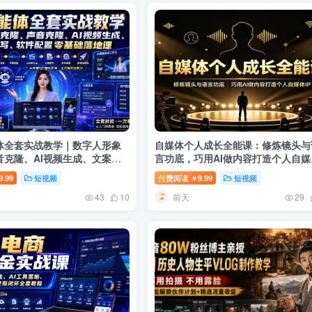
体全套实战教学｜数字人形象
自媒体个人成长全能课：修炼镜头与
音克隆、AI视频生成、文案改
言功底，巧用AI做内容打造个人自媒
配置零基础落地课
IP
9.99
短视频
付费阅读
9.99
短视频
￥
前天
43
10
29