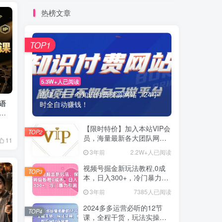
热榜文章
TOP1
5.3W+人已阅读
搭建：开一个知识付费资源网站，24小
语
时全自动赚钱！
体
【限时特价】加入本站VIP会
TOP2
员，海量最新各大团队网赚
11
内部教程全免费，每天持续
3年前
2.2W+人已阅读
更新！
视频号掘金新玩法教程,0成
TOP3
本，日入300+，冷门暴力引
流
3年前
7385人已阅读
2024多多运营必听的12节
TOP4
课，全程干货，玩法实操，