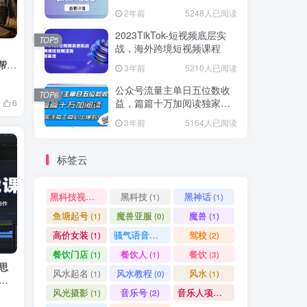
爆款方案尽在掌握
2年前
5248人已阅读
2023TikTok-短视频底层实
TOP5
战，海外跨境短视频课程
帮你
3年前
5210人已阅读
公众号流量主单日五位数收
TOP6
益，篇篇十万加阅读独家洗
6
稿工具必出爆款！
3年前
5164人已阅读
标签云
黑科技视频搬运
黑科技
黑神话
(1)
(1)
(1)
鱼塘起号
魔兽亚服
魔兽
(1)
(0)
(1)
高价女装
骚气语音包
驾校
(1)
(1)
(2)
餐饮门店
餐饮人
餐饮
(1)
(1)
(3)
思
风水起名
风水教程
风水
(1)
(0)
(1)
说
风光摄影
音乐号
音乐人项目
(1)
(2)
(0)