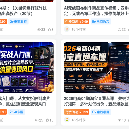
04期：【关键词爆打矩阵技
AI无线画布制作商品宣传视频，四步
低出高投产（20节）
定，无线画布工作流，操作简单好上
9.99
电商教程
付费阅读
9.99
电商教程
￥
时前
18小时前
33
8
33
实战入门课，从文案拆解到成片
2026电商04期淘宝直通车课｜关键
学，抓住短剧流量变现风口
打矩阵，多计划低出价，新品爆款差
化投放实操教学
9.99
AI专区
付费阅读
9.99
赚钱项目
￥
时前
18小时前
25
15
43