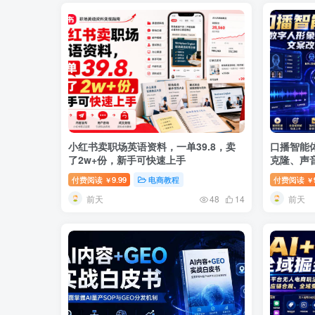
小红书卖职场英语资料，一单39.8，卖
口播智能
了2w+份，新手可快速上手
克隆、声
写、软件
付费阅读
9.99
电商教程
付费阅读
￥
￥
前天
前天
48
14