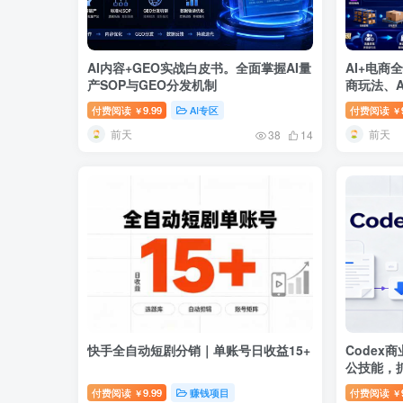
AI内容+GEO实战白皮书。全面掌握AI量
AI+电
产SOP与GEO分发机制
商玩法、
域变现闭
付费阅读
9.99
AI专区
付费阅读
￥
￥
前天
前天
38
14
快手全自动短剧分销｜单账号日收益15+
Codex
公技能，
付费阅读
9.99
赚钱项目
付费阅读
￥
￥