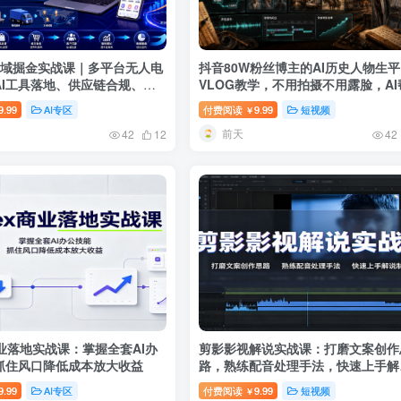
商全域掘金实战课｜多平台无人电
抖音80W粉丝博主的AI历史人物生平
AI工具落地、供应链合规、全
VLOG教学，不用拍摄不用露脸，AI
环全套教程
搞定，轻松解锁伙伴计划+精选收益
9.99
AI专区
付费阅读
9.99
短视频
￥
前天
42
12
42
商业落地实战课：掌握全套AI办
剪影影视解说实战课：打磨文案创作
抓住风口降低成本放大收益
路，熟练配音处理手法，快速上手解
制作
9.99
AI专区
付费阅读
9.99
短视频
￥