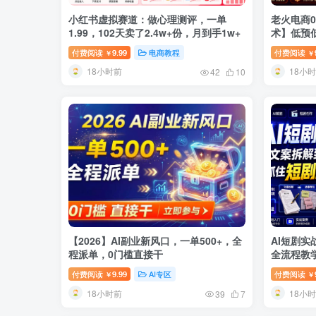
小红书虚拟赛道：做心理测评，一单
老火电商
1.99，102天卖了2.4w+份，月到手1w+
术】低预
付费阅读
9.99
电商教程
付费阅读
￥
￥
18小时前
18小
42
10
【2026】AI副业新风口，一单500+，全
AI短剧
程派单，0门槛直接干
全流程教
付费阅读
9.99
AI专区
付费阅读
￥
￥
18小时前
18小
39
7